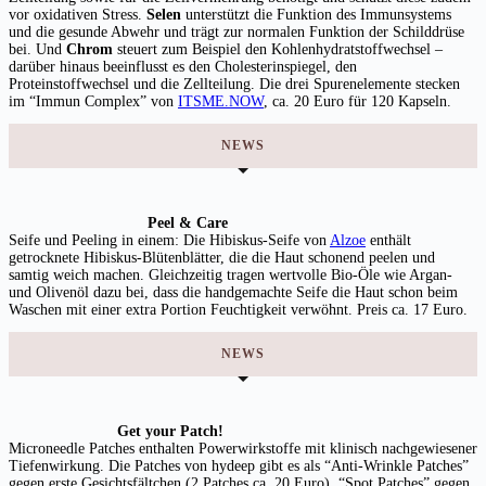
vor oxidativen Stress.
Selen
unterstützt die Funktion des Immunsystems
und die gesunde Abwehr und trägt zur normalen Funktion der Schilddrüse
bei. Und
Chrom
steuert zum Beispiel den Kohlenhydratstoffwechsel –
darüber hinaus beeinflusst es den Cholesterinspiegel, den
Proteinstoffwechsel und die Zellteilung. Die drei Spurenelemente stecken
im “Immun Complex” von
ITSME.NOW
, ca. 20 Euro für 120 Kapseln.
NEWS
Peel & Care
Seife und Peeling in einem: Die Hibiskus-Seife von
Alzoe
enthält
getrocknete Hibiskus-Blütenblätter, die die Haut schonend peelen und
samtig weich machen. Gleichzeitig tragen wertvolle Bio-Öle wie Argan-
und Olivenöl dazu bei, dass die handgemachte Seife die Haut schon beim
Waschen mit einer extra Portion Feuchtigkeit verwöhnt. Preis ca. 17 Euro.
NEWS
Get your Patch!
Microneedle Patches enthalten Powerwirkstoffe mit klinisch nachgewiesener
Tiefenwirkung. Die Patches von hydeep gibt es als “Anti-Wrinkle Patches”
gegen erste Gesichtsfältchen (2 Patches ca. 20 Euro), “Spot Patches” gegen