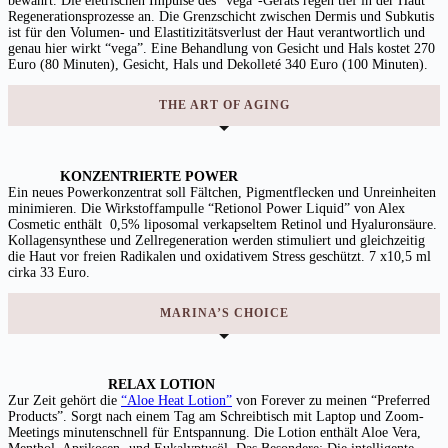
bewährt. Die eletrischen Impulse des “vega”-Geräts regen tief in der Haut
Regenerationsprozesse an. Die Grenzschicht zwischen Dermis und Subkutis
ist für den Volumen- und Elastitizitätsverlust der Haut verantwortlich und
genau hier wirkt “vega”. Eine Behandlung von Gesicht und Hals kostet 270
Euro (80 Minuten), Gesicht, Hals und Dekolleté 340 Euro (100 Minuten).
THE ART OF AGING
KONZENTRIERTE POWER
Ein neues Powerkonzentrat soll Fältchen, Pigmentflecken und Unreinheiten
minimieren. Die Wirkstoffampulle “Retionol Power Liquid” von Alex
Cosmetic enthält 0,5% liposomal verkapseltem Retinol und Hyaluronsäure.
Kollagensynthese und Zellregeneration werden stimuliert und gleichzeitig
die Haut vor freien Radikalen und oxidativem Stress geschützt. 7 x10,5 ml
cirka 33 Euro.
MARINA’S CHOICE
RELAX LOTION
Zur Zeit gehört die
“Aloe Heat Lotion”
von Forever zu meinen “Preferred
Products”. Sorgt nach einem Tag am Schreibtisch mit Laptop und Zoom-
Meetings minutenschnell für Entspannung. Die Lotion enthält Aloe Vera,