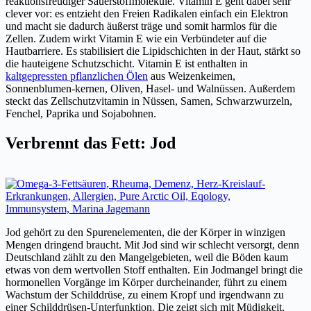
reaktionsfreudiger Sauerstoffmoleküle. Vitamin E geht dabei sehr
clever vor: es entzieht den Freien Radikalen einfach ein Elektron
und macht sie dadurch äußerst träge und somit harmlos für die
Zellen. Zudem wirkt Vitamin E wie ein Verbündeter auf die
Hautbarriere. Es stabilisiert die Lipidschichten in der Haut, stärkt so
die hauteigene Schutzschicht. Vitamin E ist enthalten in
kaltgepressten pflanzlichen Ölen
aus Weizenkeimen,
Sonnenblumen-kernen, Oliven, Hasel- und Walnüssen. Außerdem
steckt das Zellschutzvitamin in Nüssen, Samen, Schwarzwurzeln,
Fenchel, Paprika und Sojabohnen.
Verbrennt das Fett: Jod
Jod gehört zu den Spurenelementen, die der Körper in winzigen
Mengen dringend braucht. Mit Jod sind wir schlecht versorgt, denn
Deutschland zählt zu den Mangelgebieten, weil die Böden kaum
etwas von dem wertvollen Stoff enthalten. Ein Jodmangel bringt die
hormonellen Vorgänge im Körper durcheinander, führt zu einem
Wachstum der Schilddrüse, zu einem Kropf und irgendwann zu
einer Schilddrüsen-Unterfunktion. Die zeigt sich mit Müdigkeit,