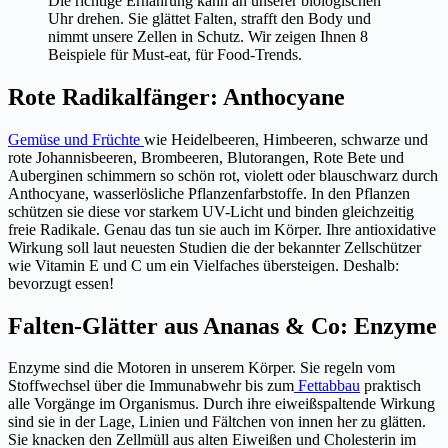
Die richtige Ernährung kann an unserer biologischen
Uhr drehen. Sie glättet Falten, strafft den Body und
nimmt unsere Zellen in Schutz. Wir zeigen Ihnen 8
Beispiele für Must-eat, für Food-Trends.
Rote Radikalfänger: Anthocyane
Gemüse und Früchte
wie Heidelbeeren, Himbeeren, schwarze und
rote Johannisbeeren, Brombeeren, Blutorangen, Rote Bete und
Auberginen schimmern so schön rot, violett oder blauschwarz durch
Anthocyane, wasserlösliche Pflanzenfarbstoffe. In den Pflanzen
schützen sie diese vor starkem UV-Licht und binden gleichzeitig
freie Radikale. Genau das tun sie auch im Körper. Ihre antioxidative
Wirkung soll laut neuesten Studien die der bekannter Zellschützer
wie Vitamin E und C um ein Vielfaches übersteigen. Deshalb:
bevorzugt essen!
Falten-Glätter aus Ananas & Co: Enzyme
Enzyme sind die Motoren in unserem Körper. Sie regeln vom
Stoffwechsel über die Immunabwehr bis zum
Fettabbau
praktisch
alle Vorgänge im Organismus. Durch ihre eiweißspaltende Wirkung
sind sie in der Lage, Linien und Fältchen von innen her zu glätten.
Sie knacken den Zellmüll aus alten Eiweißen und Cholesterin im