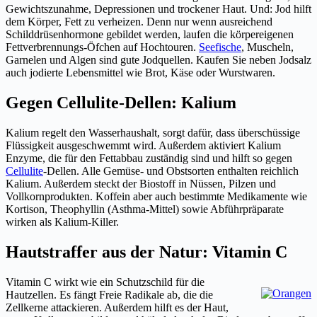
Gewichtszunahme, Depressionen und trockener Haut. Und: Jod hilft
dem Körper, Fett zu verheizen. Denn nur wenn ausreichend
Schilddrüsenhormone gebildet werden, laufen die körpereigenen
Fettverbrennungs-Öfchen auf Hochtouren.
Seefische
, Muscheln,
Garnelen und Algen sind gute Jodquellen. Kaufen Sie neben Jodsalz
auch jodierte Lebensmittel wie Brot, Käse oder Wurstwaren.
Gegen Cellulite-Dellen: Kalium
Kalium regelt den Wasserhaushalt, sorgt dafür, dass überschüssige
Flüssigkeit ausgeschwemmt wird. Außerdem aktiviert Kalium
Enzyme, die für den Fettabbau zuständig sind und hilft so gegen
Cellulite
-Dellen. Alle Gemüse- und Obstsorten enthalten reichlich
Kalium. Außerdem steckt der Biostoff in Nüssen, Pilzen und
Vollkornprodukten. Koffein aber auch bestimmte Medikamente wie
Kortison, Theophyllin (Asthma-Mittel) sowie Abführpräparate
wirken als Kalium-Killer.
Hautstraffer aus der Natur: Vitamin C
Vitamin C wirkt wie ein Schutzschild für die
Hautzellen. Es fängt Freie Radikale ab, die die
Zellkerne attackieren. Außerdem hilft es der Haut,