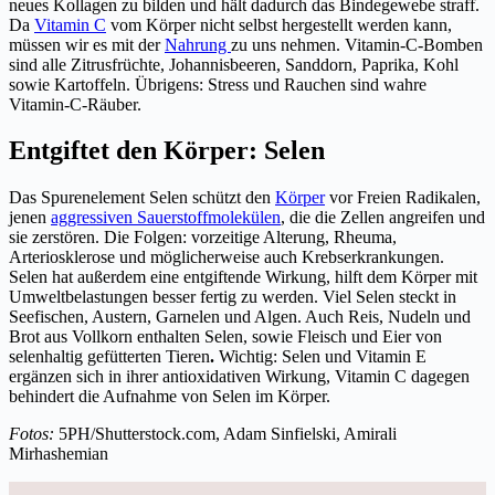
neues Kollagen zu bilden und hält dadurch das Bindegewebe straff.
Da
Vitamin C
vom Körper nicht selbst hergestellt werden kann,
müssen wir es mit der
Nahrung
zu uns nehmen. Vitamin-C-Bomben
sind alle Zitrusfrüchte, Johannisbeeren, Sanddorn, Paprika, Kohl
sowie Kartoffeln. Übrigens: Stress und Rauchen sind wahre
Vitamin-C-Räuber.
Entgiftet den Körper: Selen
Das Spurenelement Selen schützt den
Körper
vor Freien Radikalen,
jenen
aggressiven Sauerstoffmolekülen
, die die Zellen angreifen und
sie zerstören. Die Folgen: vorzeitige Alterung, Rheuma,
Arteriosklerose und möglicherweise auch Krebserkrankungen.
Selen hat außerdem eine entgiftende Wirkung, hilft dem Körper mit
Umweltbelastungen besser fertig zu werden. Viel Selen steckt in
Seefischen, Austern, Garnelen und Algen. Auch Reis, Nudeln und
Brot aus Vollkorn enthalten Selen, sowie Fleisch und Eier von
selenhaltig gefütterten Tieren
.
Wichtig: Selen und Vitamin E
ergänzen sich in ihrer antioxidativen Wirkung, Vitamin C dagegen
behindert die Aufnahme von Selen im Körper.
Fotos:
5PH/Shutterstock.com, Adam Sinfielski, Amirali
Mirhashemian