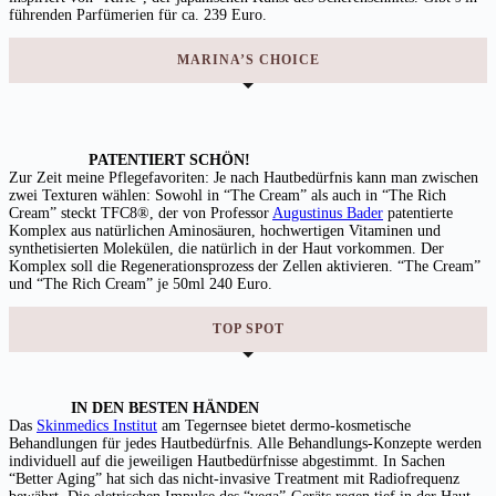
führenden Parfümerien für ca. 239 Euro.
MARINA’S CHOICE
PATENTIERT SCHÖN!
Zur Zeit meine Pflegefavoriten: Je nach Hautbedürfnis kann man zwischen
zwei Texturen wählen: Sowohl in “The Cream” als auch in “The Rich
Cream”
steckt
TFC8®, der von Professor
Augustinus Bader
patentierte
Komplex aus natürlichen Aminosäuren, hochwertigen Vitaminen und
synthetisierten Molekülen, die natürlich in der Haut vorkommen. Der
Komplex soll die Regenerationsprozess der Zellen aktivieren. “The Cream”
und “The Rich Cream” je 50ml 240 Euro.
TOP SPOT
IN DEN BESTEN HÄNDEN
Das
Skinmedics Institut
am Tegernsee bietet dermo-kosmetische
Behandlungen für jedes Hautbedürfnis. Alle Behandlungs-Konzepte werden
individuell auf die jeweiligen Hautbedürfnisse abgestimmt. In Sachen
“Better Aging” hat sich das nicht-invasive Treatment mit Radiofrequenz