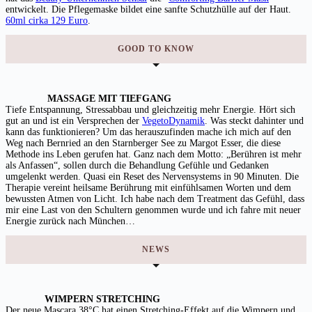
entwickelt. Die Pflegemaske bildet eine sanfte Schutzhülle auf der Haut.
60ml cirka 129 Euro
.
GOOD TO KNOW
MASSAGE MIT TIEFGANG
Tiefe Entspannung, Stressabbau und gleichzeitig mehr Energie. Hört sich
gut an und ist ein Versprechen der
VegetoDynamik
. Was steckt dahinter und
kann das funktionieren? Um das herauszufinden mache ich mich auf den
Weg nach Bernried an den Starnberger See zu Margot Esser, die diese
Methode ins Leben gerufen hat. Ganz nach dem Motto: „Berühren ist mehr
als Anfassen“, sollen durch die Behandlung Gefühle und Gedanken
umgelenkt werden. Quasi ein Reset des Nervensystems in 90 Minuten. Die
Therapie vereint heilsame Berührung mit einfühlsamen Worten und dem
bewussten Atmen von Licht. Ich habe nach dem Treatment das Gefühl, dass
mir eine Last von den Schultern genommen wurde und ich fahre mit neuer
Energie zurück nach München…
NEWS
WIMPERN STRETCHING
Der neue Mascara 38°C hat einen Stretching-Effekt auf die Wimpern und