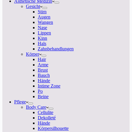
Ästhetische Medizin
Gesicht
Stirn
Augen
Wangen
Nase
Lippen
Kinn
Hals
Zahnbehandlungen
Körper
Hair
Arme
Brust
Bauch
Hände
Intime Zone
Po
Beine
Pflege
Body Care
Cellulite
Dekolleté
Hände
Körpersilhouette