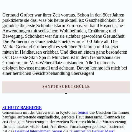
Gertraud Gruber war ihrer Zeit vorraus. Schon in den 50er Jahren
praktizierte sie das, was bis heute aktuell ist: Ganzheitlichkeit. Sie
gründete die erste Schönheitsfarm Europas, verband kosmetische
Anwendungen mit seelischem Wohlbefinden, Ernährung und
Bewegung. Schönheit war für sie sichtbar gewordene Gesundheit.
Die Pionierin der Ganzheitskosmetik wurde 100 Jahre alt. Die
Marke Gertraud Gruber gibt es seit über 70 Jahren und ist jetzt
mitten in Haidhausen erlebbar. Und dies an einem ganz besonderen
Ort: Das erste Skin Spa in München ist in dem Geburtshaus der
Gründern, am Max-Weber-Platz entstanden. Alle Treatments
erfolgen bewusst manuell und achtsam. Davon konnte ich mich bei
einer herrlichen Gesichtsbehandlung überzeugen!
SANFTE SCHUTZHÜLLE
SCHUTZ BARRIERE
Gemeinsam mit der Universität in Kyoto hat
Sensai
die Ursachen für immer
häufiger auftretende empfindliche, gerötete Haut untersucht. Demnach ist
erst eine gute Vernetzung in der zweiten Barriereschicht die Voraussetzung
für eine intakte, vitale Haut. Auf diesen Forschungsergebnissen basierend
hat das
Beauty-Unternehmen Sensai
die “
Comforting Barrier Mask
”