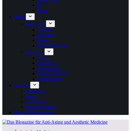
Po
Beine
Pflege
Body Care
Cellulite
Dekolleté
Hände
Körpersilhouette
Face Care
Augen
Couperose
Hautalterung
Hautunreinheiten
Pigmetierung
Lifestyle
Abnehmen
Detox
Gesundheit
Reisen & Hotels
Beauty Behandlungen