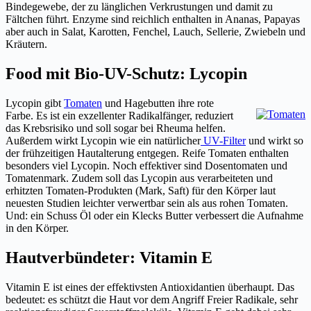
Bindegewebe, der zu länglichen Verkrustungen und damit zu
Fältchen führt. Enzyme sind reichlich enthalten in Ananas, Papayas
aber auch in Salat, Karotten, Fenchel, Lauch, Sellerie, Zwiebeln und
Kräutern.
Food mit Bio-UV-Schutz: Lycopin
Lycopin gibt
Tomaten
und Hagebutten ihre rote
Farbe. Es ist ein exzellenter Radikalfänger, reduziert
das Krebsrisiko und soll sogar bei Rheuma helfen.
Außerdem wirkt Lycopin wie ein natürlicher
UV-Filter
und wirkt so
der frühzeitigen Hautalterung entgegen. Reife Tomaten enthalten
besonders viel Lycopin. Noch effektiver sind Dosentomaten und
Tomatenmark. Zudem soll das Lycopin aus verarbeiteten und
erhitzten Tomaten-Produkten (Mark, Saft) für den Körper laut
neuesten Studien leichter verwertbar sein als aus rohen Tomaten.
Und: ein Schuss Öl oder ein Klecks Butter verbessert die Aufnahme
in den Körper.
Hautverbündeter: Vitamin E
Vitamin E ist eines der effektivsten Antioxidantien überhaupt. Das
bedeutet: es schützt die Haut vor dem Angriff Freier Radikale, sehr