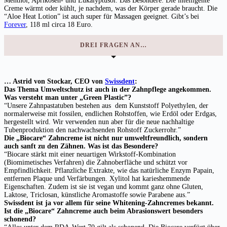
Menthol, Aprikosen- und Eukalyptusöl. Das Besondere: Die intelligente
Creme wärmt oder kühlt, je nachdem, was der Körper gerade braucht. Die
“Aloe Heat Lotion” ist auch super für Massagen geeignet. Gibt’s bei
Forever
, 118 ml circa 18 Euro.
DREI FRAGEN AN…
… Astrid von Stockar, CEO von
Swissdent
:
Das Thema Umweltschutz ist auch in der Zahnpflege angekommen.
Was versteht man unter „Green Plastic”?
“Unsere Zahnpastatuben bestehen aus dem Kunststoff Polyethylen, der
normalerweise mit fossilen, endlichen Rohstoffen, wie Erdöl oder Erdgas,
hergestellt wird. Wir verwenden nun aber für die neue nachhaltige
Tubenproduktion den nachwachsenden Rohstoff Zuckerrohr.”
Die „Biocare“ Zahncreme ist nicht nur umweltfreundlich, sondern
auch sanft zu den Zähnen. Was ist das Besondere?
“Biocare stärkt mit einer neuartigen Wirkstoff-Kombination
(Biomimetisches Verfahren) die Zahnoberfläche und schützt vor
Empfindlichkeit. Pflanzliche Extrakte, wie das natürliche Enzym Papain,
entfernen Plaque und Verfärbungen. Xylitol hat karieshemmende
Eigenschaften. Zudem ist sie ist vegan und kommt ganz ohne Gluten,
Laktose, Triclosan, künstliche Aromastoffe sowie Parabene aus.”
Swissdent ist ja vor allem für seine Whitening-Zahncremes bekannt.
Ist die „Biocare“ Zahncreme auch beim Abrasionswert besonders
schonend?