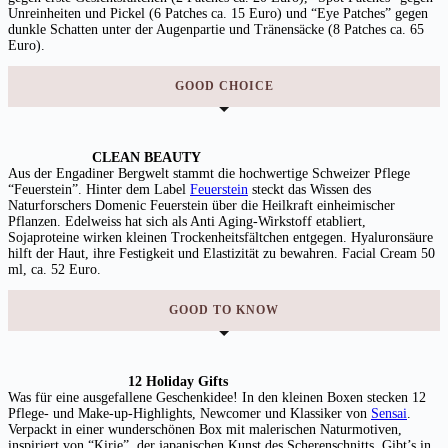
Unreinheiten und Pickel (6 Patches ca. 15 Euro) und “Eye Patches” gegen
dunkle Schatten unter der Augenpartie und Tränensäcke (8 Patches ca. 65
Euro).
GOOD CHOICE
CLEAN BEAUTY
Aus der Engadiner Bergwelt stammt die hochwertige Schweizer Pflege
“Feuerstein”. Hinter dem Label
Feuerstein
steckt das Wissen des
Naturforschers Domenic Feuerstein über die Heilkraft einheimischer
Pflanzen. Edelweiss hat sich als Anti Aging-Wirkstoff etabliert,
Sojaproteine wirken kleinen Trockenheitsfältchen entgegen. Hyaluronsäure
hilft der Haut, ihre Festigkeit und Elastizität zu bewahren. Facial Cream 50
ml, ca. 52 Euro.
GOOD TO KNOW
12 Holiday Gifts
Was für eine ausgefallene Geschenkidee! In den kleinen Boxen stecken 12
Pflege- und Make-up-Highlights, Newcomer und Klassiker von
Sensai
.
Verpackt in einer wunderschönen Box mit malerischen Naturmotiven,
inspiriert von “Kirie”, der japanischen Kunst des Scherenschnitts. Gibt’s in