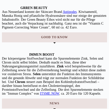
GRREN BEAUTY
Aus Neuseeland kommt der Skincare Brand
Antipodes
. Kiwisamenöl,
Manuka Honig und pflanzliche Hyalruonsäure sind nur einige der genutzten
Inhaltsstoffe. Der Green Beauty Ethos wird nicht nur für die Pflege
beachtet, auch die Verpackung ist nachhaltig. Ganz neu ist die “Vitamin C
Pigment-Correcting Water Cream”, 60 ml ca. 42 Euro.
GOOD TO KNOW
IMMUN BOOST
Der körpereigene Stoffwechsel kann die Spurenelemente Zink, Selen und
Chrom nicht selbst bilden. Deshalb macht es Sinn, diese über
Nahrungsergänzungsmittel zuzuführen.
Zink
wird beispielsweise für die
Zellteilung sowie für die Zellvermehrung benötigt und schützt diese zudem
vor oxidativen Stress.
Selen
unterstützt die Funktion des Immunsystems
und die gesunde Abwehr und trägt zur normalen Funktion der Schilddrüse
bei. Und
Chrom
steuert zum Beispiel den Kohlenhydratstoffwechsel –
darüber hinaus beeinflusst es den Cholesterinspiegel, den
Proteinstoffwechsel und die Zellteilung. Die drei Spurenelemente stecken
im “Immun Complex” von
ITSME.NOW
, ca. 20 Euro für 120 Kapseln.
NEWS