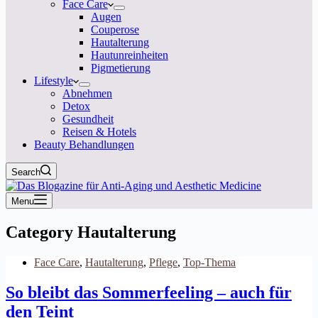
Face Care
Augen
Couperose
Hautalterung
Hautunreinheiten
Pigmetierung
Lifestyle
Abnehmen
Detox
Gesundheit
Reisen & Hotels
Beauty Behandlungen
Search
Menu
Category
Hautalterung
Face Care
,
Hautalterung
,
Pflege
,
Top-Thema
So bleibt das Sommerfeeling – auch für
den Teint