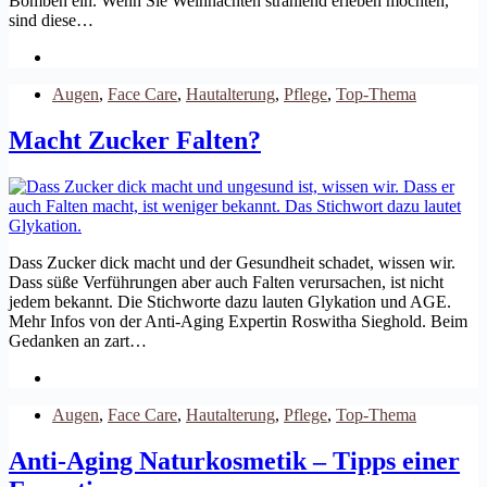
Bomben ein. Wenn Sie Weihnachten strahlend erleben möchten,
sind diese…
Augen
,
Face Care
,
Hautalterung
,
Pflege
,
Top-Thema
Macht Zucker Falten?
Dass Zucker dick macht und der Gesundheit schadet, wissen wir.
Dass süße Verführungen aber auch Falten verursachen, ist nicht
jedem bekannt. Die Stichworte dazu lauten Glykation und AGE.
Mehr Infos von der Anti-Aging Expertin Roswitha Sieghold. Beim
Gedanken an zart…
Augen
,
Face Care
,
Hautalterung
,
Pflege
,
Top-Thema
Anti-Aging Naturkosmetik – Tipps einer