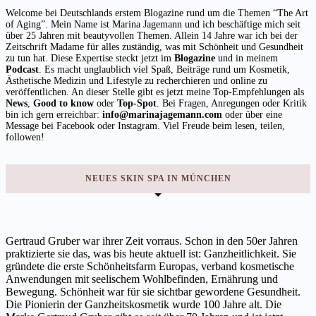
Welcome bei Deutschlands erstem Blogazine rund um die Themen “The Art
of Aging”. Mein Name ist Marina Jagemann und ich beschäftige mich seit
über 25 Jahren mit beautyvollen Themen. Allein 14 Jahre war ich bei der
Zeitschrift Madame für alles zuständig, was mit Schönheit und Gesundheit
zu tun hat. Diese Expertise steckt jetzt im
Blogazine
und in meinem
Podcast
. Es macht unglaublich viel Spaß, Beiträge rund um Kosmetik,
Ästhetische Medizin und Lifestyle zu recherchieren und online zu
veröffentlichen. An dieser Stelle gibt es jetzt meine Top-Empfehlungen als
News
,
Good to know
oder
Top-Spot
. Bei Fragen, Anregungen oder Kritik
bin ich gern erreichbar:
info@marinajagemann.com
oder über eine
Message bei Facebook oder Instagram. Viel Freude beim lesen, teilen,
followen!
NEUES SKIN SPA IN MÜNCHEN
Gertraud Gruber war ihrer Zeit vorraus. Schon in den 50er Jahren
praktizierte sie das, was bis heute aktuell ist: Ganzheitlichkeit. Sie
gründete die erste Schönheitsfarm Europas, verband kosmetische
Anwendungen mit seelischem Wohlbefinden, Ernährung und
Bewegung. Schönheit war für sie sichtbar gewordene Gesundheit.
Die Pionierin der Ganzheitskosmetik wurde 100 Jahre alt. Die