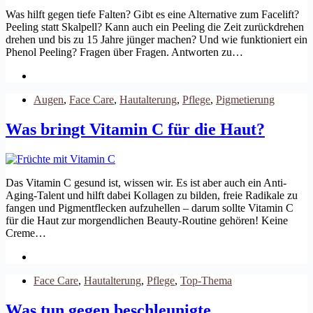
Was hilft gegen tiefe Falten? Gibt es eine Alternative zum Facelift?
Peeling statt Skalpell? Kann auch ein Peeling die Zeit zurückdrehen
drehen und bis zu 15 Jahre jünger machen? Und wie funktioniert ein
Phenol Peeling? Fragen über Fragen. Antworten zu…
Augen
,
Face Care
,
Hautalterung
,
Pflege
,
Pigmetierung
Was bringt Vitamin C für die Haut?
Das Vitamin C gesund ist, wissen wir. Es ist aber auch ein Anti-
Aging-Talent und hilft dabei Kollagen zu bilden, freie Radikale zu
fangen und Pigmentflecken aufzuhellen – darum sollte Vitamin C
für die Haut zur morgendlichen Beauty-Routine gehören! Keine
Creme…
Face Care
,
Hautalterung
,
Pflege
,
Top-Thema
Was tun gegen beschleunigte