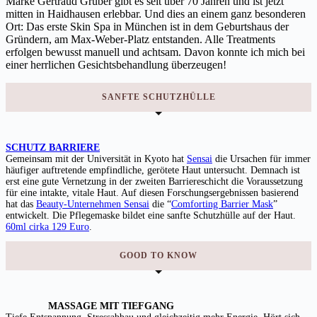
Marke Gertraud Gruber gibt es seit über 70 Jahren und ist jetzt
mitten in Haidhausen erlebbar. Und dies an einem ganz besonderen
Ort: Das erste Skin Spa in München ist in dem Geburtshaus der
Gründern, am Max-Weber-Platz entstanden. Alle Treatments
erfolgen bewusst manuell und achtsam. Davon konnte ich mich bei
einer herrlichen Gesichtsbehandlung überzeugen!
SANFTE SCHUTZHÜLLE
SCHUTZ BARRIERE
Gemeinsam mit der Universität in Kyoto hat
Sensai
die Ursachen für immer
häufiger auftretende empfindliche, gerötete Haut untersucht. Demnach ist
erst eine gute Vernetzung in der zweiten Barriereschicht die Voraussetzung
für eine intakte, vitale Haut. Auf diesen Forschungsergebnissen basierend
hat das
Beauty-Unternehmen Sensai
die “
Comforting Barrier Mask
”
entwickelt. Die Pflegemaske bildet eine sanfte Schutzhülle auf der Haut.
60ml cirka 129 Euro
.
GOOD TO KNOW
MASSAGE MIT TIEFGANG