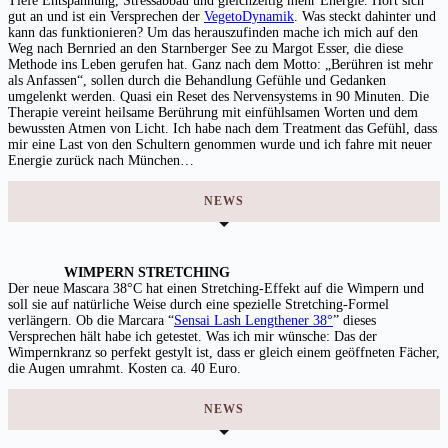
Tiefe Entspannung, Stressabbau und gleichzeitig mehr Energie. Hört sich
gut an und ist ein Versprechen der
VegetoDynamik
. Was steckt dahinter und
kann das funktionieren? Um das herauszufinden mache ich mich auf den
Weg nach Bernried an den Starnberger See zu Margot Esser, die diese
Methode ins Leben gerufen hat. Ganz nach dem Motto: „Berühren ist mehr
als Anfassen“, sollen durch die Behandlung Gefühle und Gedanken
umgelenkt werden. Quasi ein Reset des Nervensystems in 90 Minuten. Die
Therapie vereint heilsame Berührung mit einfühlsamen Worten und dem
bewussten Atmen von Licht. Ich habe nach dem Treatment das Gefühl, dass
mir eine Last von den Schultern genommen wurde und ich fahre mit neuer
Energie zurück nach München…
NEWS
WIMPERN STRETCHING
Der neue Mascara 38°C hat einen Stretching-Effekt auf die Wimpern und
soll sie auf natürliche Weise durch eine spezielle Stretching-Formel
verlängern. Ob die Marcara “
Sensai Lash Lengthener 38°
” dieses
Versprechen hält habe ich getestet. Was ich mir wünsche: Das der
Wimpernkranz so perfekt gestylt ist, dass er gleich einem geöffneten Fächer,
die Augen umrahmt. Kosten ca. 40 Euro.
NEWS