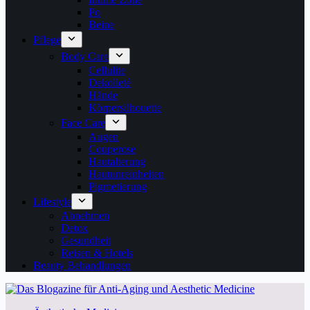
Po
Beine
Pflege
Body Care
Cellulite
Dekolleté
Hände
Körpersilhouette
Face Care
Augen
Couperose
Hautalterung
Hautunreinheiten
Pigmetierung
Lifestyle
Abnehmen
Detox
Gesundheit
Reisen & Hotels
Beauty Behandlungen