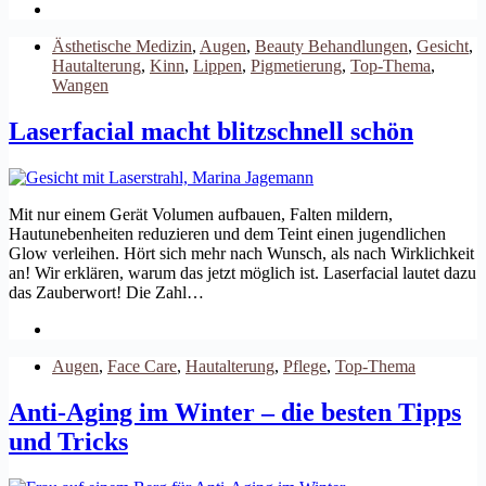
Ästhetische Medizin
,
Augen
,
Beauty Behandlungen
,
Gesicht
,
Hautalterung
,
Kinn
,
Lippen
,
Pigmetierung
,
Top-Thema
,
Wangen
Laserfacial macht blitzschnell schön
Mit nur einem Gerät Volumen aufbauen, Falten mildern,
Hautunebenheiten reduzieren und dem Teint einen jugendlichen
Glow verleihen. Hört sich mehr nach Wunsch, als nach Wirklichkeit
an! Wir erklären, warum das jetzt möglich ist. Laserfacial lautet dazu
das Zauberwort! Die Zahl…
Augen
,
Face Care
,
Hautalterung
,
Pflege
,
Top-Thema
Anti-Aging im Winter – die besten Tipps
und Tricks