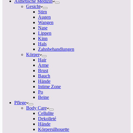
Ästhetische Medizin
Gesicht
Stirn
Augen
Wangen
Nase
Lippen
Kinn
Hals
Zahnbehandlungen
Körper
Hair
Arme
Brust
Bauch
Hände
Intime Zone
Po
Beine
Pflege
Body Care
Cellulite
Dekolleté
Hände
Körpersilhouette