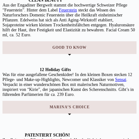
CLEAN BEAUTY
Aus der Engadiner Bergwelt stammt die hochwertige Schweizer Pflege
“Feuerstein”. Hinter dem Label
Feuerstein
steckt das Wissen des
Naturforschers Domenic Feuerstein über die Heilkraft einheimischer
Pflanzen. Edelweiss hat sich als Anti Aging-Wirkstoff etabliert,
Sojaproteine wirken kleinen Trockenheitsfältchen entgegen. Hyaluronsäure
hilft der Haut, ihre Festigkeit und Elastizität zu bewahren. Facial Cream 50
ml, ca. 52 Euro.
GOOD TO KNOW
12 Holiday Gifts
Was für eine ausgefallene Geschenkidee! In den kleinen Boxen stecken 12
Pflege- und Make-up-Highlights, Newcomer und Klassiker von
Sensai
.
Verpackt in einer wunderschönen Box mit malerischen Naturmotiven,
inspiriert von “Kirie”, der japanischen Kunst des Scherenschnitts. Gibt’s in
führenden Parfümerien für ca. 239 Euro.
MARINA’S CHOICE
PATENTIERT SCHÖN!