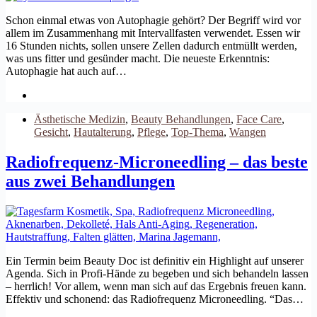
Schon einmal etwas von Autophagie gehört? Der Begriff wird vor
allem im Zusammenhang mit Intervallfasten verwendet. Essen wir
16 Stunden nichts, sollen unsere Zellen dadurch entmüllt werden,
was uns fitter und gesünder macht. Die neueste Erkenntnis:
Autophagie hat auch auf…
Ästhetische Medizin
,
Beauty Behandlungen
,
Face Care
,
Gesicht
,
Hautalterung
,
Pflege
,
Top-Thema
,
Wangen
Radiofrequenz-Microneedling – das beste
aus zwei Behandlungen
Ein Termin beim Beauty Doc ist definitiv ein Highlight auf unserer
Agenda. Sich in Profi-Hände zu begeben und sich behandeln lassen
– herrlich! Vor allem, wenn man sich auf das Ergebnis freuen kann.
Effektiv und schonend: das Radiofrequenz Microneedling. “Das…