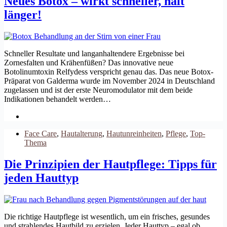
Neues Botox – wirkt schneller, hält
länger!
Schneller Resultate und langanhaltendere Ergebnisse bei
Zornesfalten und Krähenfüßen? Das innovative neue
Botolinumtoxin Relfydess verspricht genau das. Das neue Botox-
Präparat von Galderma wurde im November 2024 in Deutschland
zugelassen und ist der erste Neuromodulator mit dem beide
Indikationen behandelt werden…
Face Care
,
Hautalterung
,
Hautunreinheiten
,
Pflege
,
Top-
Thema
Die Prinzipien der Hautpflege: Tipps für
jeden Hauttyp
Die richtige Hautpflege ist wesentlich, um ein frisches, gesundes
und strahlendes Hautbild zu erzielen. Jeder Hauttyp – egal ob