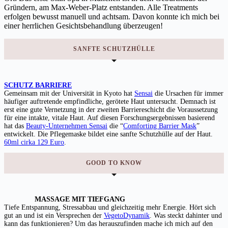
Gründern, am Max-Weber-Platz entstanden. Alle Treatments
erfolgen bewusst manuell und achtsam. Davon konnte ich mich bei
einer herrlichen Gesichtsbehandlung überzeugen!
SANFTE SCHUTZHÜLLE
SCHUTZ BARRIERE
Gemeinsam mit der Universität in Kyoto hat
Sensai
die Ursachen für immer
häufiger auftretende empfindliche, gerötete Haut untersucht. Demnach ist
erst eine gute Vernetzung in der zweiten Barriereschicht die Voraussetzung
für eine intakte, vitale Haut. Auf diesen Forschungsergebnissen basierend
hat das
Beauty-Unternehmen Sensai
die “
Comforting Barrier Mask
”
entwickelt. Die Pflegemaske bildet eine sanfte Schutzhülle auf der Haut.
60ml cirka 129 Euro
.
GOOD TO KNOW
MASSAGE MIT TIEFGANG
Tiefe Entspannung, Stressabbau und gleichzeitig mehr Energie. Hört sich
gut an und ist ein Versprechen der
VegetoDynamik
. Was steckt dahinter und
kann das funktionieren? Um das herauszufinden mache ich mich auf den