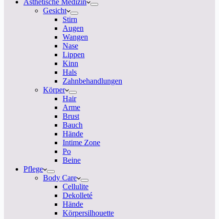
Ästhetische Medizin
Gesicht
Stirn
Augen
Wangen
Nase
Lippen
Kinn
Hals
Zahnbehandlungen
Körper
Hair
Arme
Brust
Bauch
Hände
Intime Zone
Po
Beine
Pflege
Body Care
Cellulite
Dekolleté
Hände
Körpersilhouette