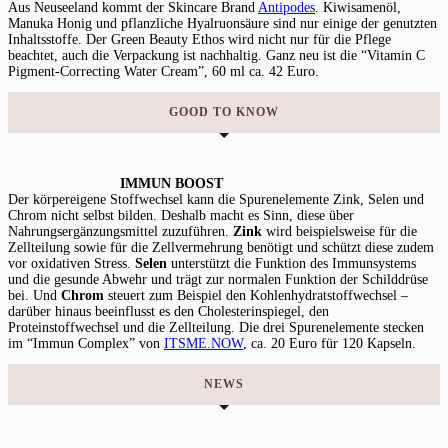
Aus Neuseeland kommt der Skincare Brand
Antipodes
. Kiwisamenöl,
Manuka Honig und pflanzliche Hyalruonsäure sind nur einige der genutzten
Inhaltsstoffe. Der Green Beauty Ethos wird nicht nur für die Pflege
beachtet, auch die Verpackung ist nachhaltig. Ganz neu ist die “Vitamin C
Pigment-Correcting Water Cream”, 60 ml ca. 42 Euro.
GOOD TO KNOW
IMMUN BOOST
Der körpereigene Stoffwechsel kann die Spurenelemente Zink, Selen und
Chrom nicht selbst bilden. Deshalb macht es Sinn, diese über
Nahrungsergänzungsmittel zuzuführen.
Zink
wird beispielsweise für die
Zellteilung sowie für die Zellvermehrung benötigt und schützt diese zudem
vor oxidativen Stress.
Selen
unterstützt die Funktion des Immunsystems
und die gesunde Abwehr und trägt zur normalen Funktion der Schilddrüse
bei. Und
Chrom
steuert zum Beispiel den Kohlenhydratstoffwechsel –
darüber hinaus beeinflusst es den Cholesterinspiegel, den
Proteinstoffwechsel und die Zellteilung. Die drei Spurenelemente stecken
im “Immun Complex” von
ITSME.NOW
, ca. 20 Euro für 120 Kapseln.
NEWS