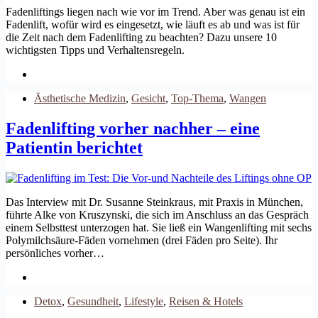
Fadenliftings liegen nach wie vor im Trend. Aber was genau ist ein
Fadenlift, wofür wird es eingesetzt, wie läuft es ab und was ist für
die Zeit nach dem Fadenlifting zu beachten? Dazu unsere 10
wichtigsten Tipps und Verhaltensregeln.
Ästhetische Medizin
,
Gesicht
,
Top-Thema
,
Wangen
Fadenlifting vorher nachher – eine
Patientin berichtet
Das Interview mit Dr. Susanne Steinkraus, mit Praxis in München,
führte Alke von Kruszynski, die sich im Anschluss an das Gespräch
einem Selbsttest unterzogen hat. Sie ließ ein Wangenlifting mit sechs
Polymilchsäure-Fäden vornehmen (drei Fäden pro Seite). Ihr
persönliches vorher…
Detox
,
Gesundheit
,
Lifestyle
,
Reisen & Hotels