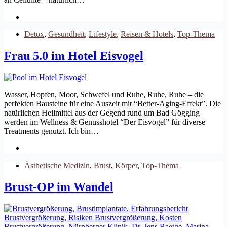
Detox
,
Gesundheit
,
Lifestyle
,
Reisen & Hotels
,
Top-Thema
Frau 5.0 im Hotel Eisvogel
Wasser, Hopfen, Moor, Schwefel und Ruhe, Ruhe, Ruhe – die
perfekten Bausteine für eine Auszeit mit “Better-Aging-Effekt”. Die
natürlichen Heilmittel aus der Gegend rund um Bad Gögging
werden im Wellness & Genusshotel “Der Eisvogel” für diverse
Treatments genutzt. Ich bin…
Ästhetische Medizin
,
Brust
,
Körper
,
Top-Thema
Brust-OP im Wandel