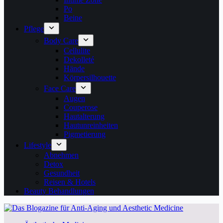
Po
Beine
Pflege
Body Care
Cellulite
Dekolleté
Hände
Körpersilhouette
Face Care
Augen
Couperose
Hautalterung
Hautunreinheiten
Pigmetierung
Lifestyle
Abnehmen
Detox
Gesundheit
Reisen & Hotels
Beauty Behandlungen