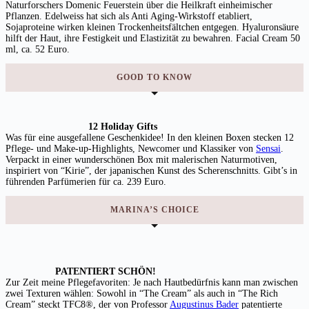
Naturforschers Domenic Feuerstein über die Heilkraft einheimischer
Pflanzen. Edelweiss hat sich als Anti Aging-Wirkstoff etabliert,
Sojaproteine wirken kleinen Trockenheitsfältchen entgegen. Hyaluronsäure
hilft der Haut, ihre Festigkeit und Elastizität zu bewahren. Facial Cream 50
ml, ca. 52 Euro.
GOOD TO KNOW
12 Holiday Gifts
Was für eine ausgefallene Geschenkidee! In den kleinen Boxen stecken 12
Pflege- und Make-up-Highlights, Newcomer und Klassiker von
Sensai
.
Verpackt in einer wunderschönen Box mit malerischen Naturmotiven,
inspiriert von “Kirie”, der japanischen Kunst des Scherenschnitts. Gibt’s in
führenden Parfümerien für ca. 239 Euro.
MARINA’S CHOICE
PATENTIERT SCHÖN!
Zur Zeit meine Pflegefavoriten: Je nach Hautbedürfnis kann man zwischen
zwei Texturen wählen: Sowohl in “The Cream” als auch in “The Rich
Cream”
steckt
TFC8®, der von Professor
Augustinus Bader
patentierte