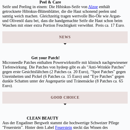
Peel & Care
Seife und Peeling in einem: Die Hibiskus-Seife von
Alzoe
enthält
getrocknete Hibiskus-Blütenblätter, die die Haut schonend peelen und
samtig weich machen. Gleichzeitig tragen wertvolle Bio-Öle wie Argan-
und Olivenöl dazu bei, dass die handgemachte Seife die Haut schon beim
Waschen mit einer extra Portion Feuchtigkeit verwöhnt. Preis ca. 17 Euro.
NEWS
Get your Patch!
Microneedle Patches enthalten Powerwirkstoffe mit klinisch nachgewiesener
Tiefenwirkung. Die Patches von hydeep gibt es als “Anti-Wrinkle Patches”
gegen erste Gesichtsfältchen (2 Patches ca. 20 Euro), “Spot Patches” gegen
Unreinheiten und Pickel (6 Patches ca. 15 Euro) und “Eye Patches” gegen
dunkle Schatten unter der Augenpartie und Tränensäcke (8 Patches ca. 65
Euro).
GOOD CHOICE
CLEAN BEAUTY
Aus der Engadiner Bergwelt stammt die hochwertige Schweizer Pflege
“Feuerstein”. Hinter dem Label
Feuerstein
steckt das Wissen des