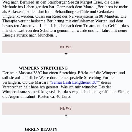
Weg nach Bernried an den Starnberger See zu Margot Esser, die diese
Methode ins Leben gerufen hat. Ganz nach dem Motto: „Berühren ist mehr
als Anfassen“, sollen durch die Behandlung Gefühle und Gedanken
umgelenkt werden. Quasi ein Reset des Nervensystems in 90 Minuten. Die
Therapie vereint heilsame Berührung mit einfühlsamen Worten und dem
bewussten Atmen von Licht. Ich habe nach dem Treatment das Gefühl, dass
mir eine Last von den Schultern genommen wurde und ich fahre mit neuer
Energie zurück nach München…
NEWS
WIMPERN STRETCHING
Der neue Mascara 38°C hat einen Stretching-Effekt auf die Wimpern und
soll sie auf natürliche Weise durch eine spezielle Stretching-Formel
verlängern. Ob die Marcara “
Sensai Lash Lengthener 38°
” dieses
Versprechen hält habe ich getestet. Was ich mir wünsche: Das der
Wimpernkranz so perfekt gestylt ist, dass er gleich einem geöffneten Fächer,
die Augen umrahmt. Kosten ca. 40 Euro.
NEWS
GRREN BEAUTY