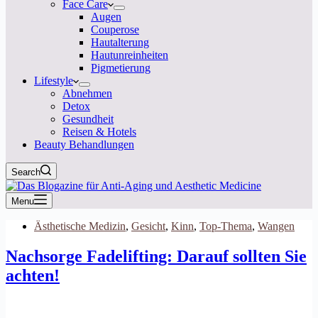
Face Care
Augen
Couperose
Hautalterung
Hautunreinheiten
Pigmetierung
Lifestyle
Abnehmen
Detox
Gesundheit
Reisen & Hotels
Beauty Behandlungen
Search
Menu
Ästhetische Medizin
,
Gesicht
,
Kinn
,
Top-Thema
,
Wangen
Nachsorge Fadelifting: Darauf sollten Sie
achten!