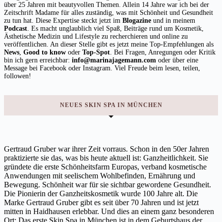
über 25 Jahren mit beautyvollen Themen. Allein 14 Jahre war ich bei der
Zeitschrift Madame für alles zuständig, was mit Schönheit und Gesundheit
zu tun hat. Diese Expertise steckt jetzt im
Blogazine
und in meinem
Podcast
. Es macht unglaublich viel Spaß, Beiträge rund um Kosmetik,
Ästhetische Medizin und Lifestyle zu recherchieren und online zu
veröffentlichen. An dieser Stelle gibt es jetzt meine Top-Empfehlungen als
News
,
Good to know
oder
Top-Spot
. Bei Fragen, Anregungen oder Kritik
bin ich gern erreichbar:
info@marinajagemann.com
oder über eine
Message bei Facebook oder Instagram. Viel Freude beim lesen, teilen,
followen!
NEUES SKIN SPA IN MÜNCHEN
Gertraud Gruber war ihrer Zeit vorraus. Schon in den 50er Jahren
praktizierte sie das, was bis heute aktuell ist: Ganzheitlichkeit. Sie
gründete die erste Schönheitsfarm Europas, verband kosmetische
Anwendungen mit seelischem Wohlbefinden, Ernährung und
Bewegung. Schönheit war für sie sichtbar gewordene Gesundheit.
Die Pionierin der Ganzheitskosmetik wurde 100 Jahre alt. Die
Marke Gertraud Gruber gibt es seit über 70 Jahren und ist jetzt
mitten in Haidhausen erlebbar. Und dies an einem ganz besonderen
Ort: Das erste Skin Spa in München ist in dem Geburtshaus der