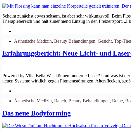
Scheint zunächst etwas seltsam, ist aber sehr wirkungsvoll: Beim F
Therapiebereich und hält zunehmend Einzug in den Freizeitsport. „F
Ästhetische Medizin
,
Beauty Behandlungen
,
Gesicht
,
Top-The
Erfahrungsbericht: Neue Licht- und Laser
Powered by Villa Bella Was können moderne Laser? Und was ist der U
neuen Systeme wirklich gegen Pigmentstörungen, Altersflecken, gr
Ästhetische Medizin
,
Bauch
,
Beauty Behandlungen
,
Beine
,
Bo
Das neue Bodyforming