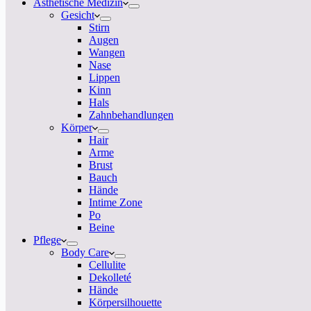
Ästhetische Medizin
Gesicht
Stirn
Augen
Wangen
Nase
Lippen
Kinn
Hals
Zahnbehandlungen
Körper
Hair
Arme
Brust
Bauch
Hände
Intime Zone
Po
Beine
Pflege
Body Care
Cellulite
Dekolleté
Hände
Körpersilhouette