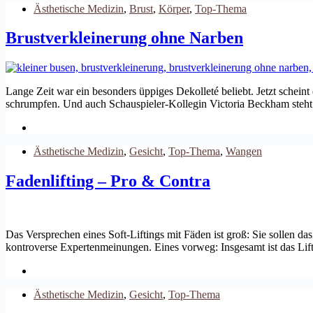
Ästhetische Medizin
,
Brust
,
Körper
,
Top-Thema
Brustverkleinerung ohne Narben
Lange Zeit war ein besonders üppiges Dekolleté beliebt. Jetzt schei
schrumpfen. Und auch Schauspieler-Kollegin Victoria Beckham steht 
Ästhetische Medizin
,
Gesicht
,
Top-Thema
,
Wangen
Fadenlifting – Pro & Contra
Das Versprechen eines Soft-Liftings mit Fäden ist groß: Sie sollen 
kontroverse Expertenmeinungen. Eines vorweg: Insgesamt ist das Li
Ästhetische Medizin
,
Gesicht
,
Top-Thema