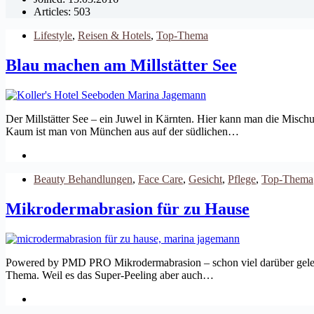
Articles: 503
Lifestyle
,
Reisen & Hotels
,
Top-Thema
Blau machen am Millstätter See
Der Millstätter See – ein Juwel in Kärnten. Hier kann man die Misc
Kaum ist man von München aus auf der südlichen…
Beauty Behandlungen
,
Face Care
,
Gesicht
,
Pflege
,
Top-Thema
Mikrodermabrasion für zu Hause
Powered by PMD PRO Mikrodermabrasion – schon viel darüber gelesen?
Thema. Weil es das Super-Peeling aber auch…