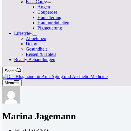
Face Care
Augen
Couperose
Hautalterung
Hautunreinheiten
Pigmetierung
Lifestyle
Abnehmen
Detox
Gesundheit
Reisen & Hotels
Beauty Behandlungen
Search
Menu
Marina Jagemann
Joined: 15.03.2016