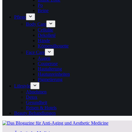
Po
Beine
Pflege
Body Care
Cellulite
Dekolleté
Hände
Körpersilhouette
Face Care
Augen
Couperose
Hautalterung
Hautunreinheiten
Pigmetierung
Lifestyle
Abnehmen
Detox
Gesundheit
Reisen & Hotels
Beauty Behandlungen