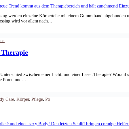
lossing werden einzelne Körperteile mit einem Gummiband abgebunden u
lossing wird vor allem nach…
ma
-Therapie
nterschied zwischen einer Licht- und einer Laser-Therapie? Worauf so
oße Poren und…
dy Care
,
Körper
,
Pflege
,
Po