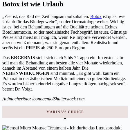
Botox ist wie Urlaub
„Ziel ist, das Rad der Zeit langsam aufzuhalten.
Botox
ist quasi wie
Urlaub für das Bindegewebe“, so der Dermatologe weiter. Wichtig
ist es, bei den Behandlungen auf die Qualität zu achten. Echtes
Botolinumtoxin, so der medizinische Fachbegriff, ist teuer. Günstige
Preise sind meist nur möglich, wenn Re-Importe verwendet werden,
aber da weiß niemand, was sie genau enthalten. Realistisch und
seriös ist ein
PREIS
ab 250 Euro pro Region.
Das
ERGEBNIS
stellt sich nach 5 bis 7 Tagen ein. Im ersten Jahr
soll man die Behandlung am besten alle vier Monate wiederholen,
danach im Abstand von einem halben Jahr. Die
NEBENWIRKUNGEN
sind minimal. „Es gibt wohl kaum ein
Präparat in der ästhetischen Medizin mit einer so guten Studienlage.
Es wurden bisher keinerlei negative Langzeitfolgen nachgewiesen“,
betont Dr. Voigt.
Aufmacherfoto: iconogenic/Shutterstock.com
MARINA’S CHOICE