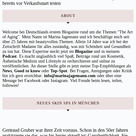
ABOUT
Welcome bei Deutschlands erstem Blogazine rund um die Themen “The Art
of Aging”. Mein Name ist Marina Jagemann und ich beschäftige mich seit
über 25 Jahren mit beautyvollen Themen. Allein 14 Jahre war ich bei der
Zeitschrift Madame für alles zuständig, was mit Schönheit und Gesundheit
zu tun hat. Diese Expertise steckt jetzt im
Blogazine
und in meinem
Podcast
. Es macht unglaublich viel Spaß, Beiträge rund um Kosmetik,
Ästhetische Medizin und Lifestyle zu recherchieren und online zu
veröffentlichen. An dieser Stelle gibt es jetzt meine Top-Empfehlungen als
News
,
Good to know
oder
Top-Spot
. Bei Fragen, Anregungen oder Kritik
bin ich gern erreichbar:
info@marinajagemann.com
oder über eine
Message bei Facebook oder Instagram. Viel Freude beim lesen, teilen,
followen!
NEUES SKIN SPA IN MÜNCHEN
Gertraud Gruber war ihrer Zeit vorraus. Schon in den 50er Jahren
praktizierte sie das, was bis heute aktuell ist: Ganzheitlichkeit. Sie