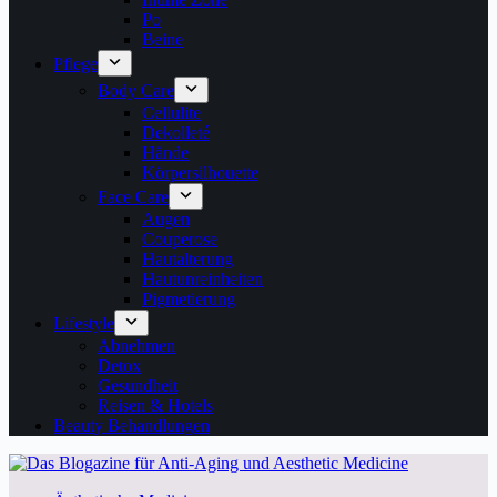
Po
Beine
Pflege
Body Care
Cellulite
Dekolleté
Hände
Körpersilhouette
Face Care
Augen
Couperose
Hautalterung
Hautunreinheiten
Pigmetierung
Lifestyle
Abnehmen
Detox
Gesundheit
Reisen & Hotels
Beauty Behandlungen