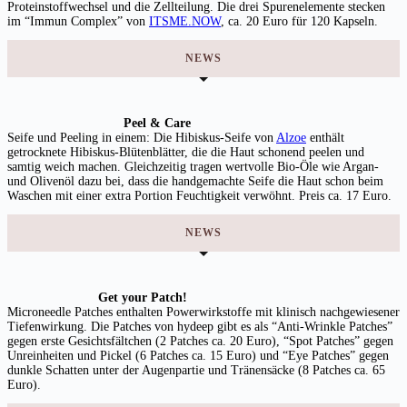
Proteinstoffwechsel und die Zellteilung. Die drei Spurenelemente stecken
im “Immun Complex” von
ITSME.NOW
, ca. 20 Euro für 120 Kapseln.
NEWS
Peel & Care
Seife und Peeling in einem: Die Hibiskus-Seife von
Alzoe
enthält
getrocknete Hibiskus-Blütenblätter, die die Haut schonend peelen und
samtig weich machen. Gleichzeitig tragen wertvolle Bio-Öle wie Argan-
und Olivenöl dazu bei, dass die handgemachte Seife die Haut schon beim
Waschen mit einer extra Portion Feuchtigkeit verwöhnt. Preis ca. 17 Euro.
NEWS
Get your Patch!
Microneedle Patches enthalten Powerwirkstoffe mit klinisch nachgewiesener
Tiefenwirkung. Die Patches von hydeep gibt es als “Anti-Wrinkle Patches”
gegen erste Gesichtsfältchen (2 Patches ca. 20 Euro), “Spot Patches” gegen
Unreinheiten und Pickel (6 Patches ca. 15 Euro) und “Eye Patches” gegen
dunkle Schatten unter der Augenpartie und Tränensäcke (8 Patches ca. 65
Euro).