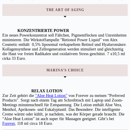
THE ART OF AGING
KONZENTRIERTE POWER
Ein neues Powerkonzentrat soll Fältchen, Pigmentflecken und Unreinheiten
minimieren. Die Wirkstoffampulle “Retionol Power Liquid” von Alex
Cosmetic enthält 0,5% liposomal verkapseltem Retinol und Hyaluronsäure.
Kollagensynthese und Zellregeneration werden stimuliert und gleichzeitig
die Haut vor freien Radikalen und oxidativem Stress geschützt. 7 x10,5 ml
cirka 33 Euro.
MARINA’S CHOICE
RELAX LOTION
Zur Zeit gehört die
“Aloe Heat Lotion”
von Forever zu meinen “Preferred
Products”. Sorgt nach einem Tag am Schreibtisch mit Laptop und Zoom-
Meetings minutenschnell für Entspannung. Die Lotion enthält Aloe Vera,
Menthol, Aprikosen- und Eukalyptusöl. Das Besondere: Die intelligente
Creme wärmt oder kühlt, je nachdem, was der Körper gerade braucht. Die
“Aloe Heat Lotion” ist auch super für Massagen geeignet. Gibt’s bei
Forever
, 118 ml circa 18 Euro.