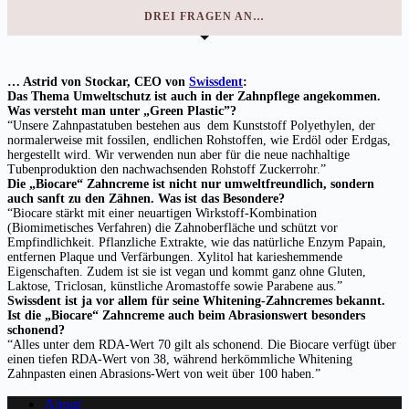
DREI FRAGEN AN…
… Astrid von Stockar, CEO von
Swissdent
:
Das Thema Umweltschutz ist auch in der Zahnpflege angekommen.
Was versteht man unter „Green Plastic”?
“Unsere Zahnpastatuben bestehen aus dem Kunststoff Polyethylen, der
normalerweise mit fossilen, endlichen Rohstoffen, wie Erdöl oder Erdgas,
hergestellt wird. Wir verwenden nun aber für die neue nachhaltige
Tubenproduktion den nachwachsenden Rohstoff Zuckerrohr.”
Die „Biocare“ Zahncreme ist nicht nur umweltfreundlich, sondern
auch sanft zu den Zähnen. Was ist das Besondere?
“Biocare stärkt mit einer neuartigen Wirkstoff-Kombination
(Biomimetisches Verfahren) die Zahnoberfläche und schützt vor
Empfindlichkeit. Pflanzliche Extrakte, wie das natürliche Enzym Papain,
entfernen Plaque und Verfärbungen. Xylitol hat karieshemmende
Eigenschaften. Zudem ist sie ist vegan und kommt ganz ohne Gluten,
Laktose, Triclosan, künstliche Aromastoffe sowie Parabene aus.”
Swissdent ist ja vor allem für seine Whitening-Zahncremes bekannt.
Ist die „Biocare“ Zahncreme auch beim Abrasionswert besonders
schonend?
“Alles unter dem RDA-Wert 70 gilt als schonend. Die Biocare verfügt über
einen tiefen RDA-Wert von 38, während herkömmliche Whitening
Zahnpasten einen Abrasions-Wert von weit über 100 haben.”
About