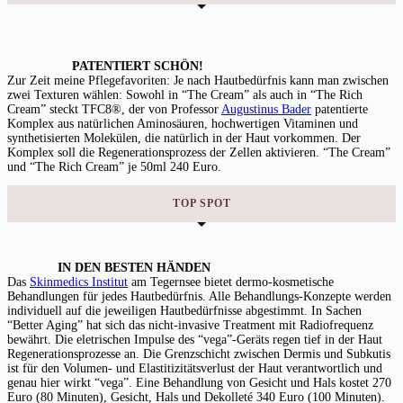
PATENTIERT SCHÖN!
Zur Zeit meine Pflegefavoriten: Je nach Hautbedürfnis kann man zwischen
zwei Texturen wählen: Sowohl in “The Cream” als auch in “The Rich
Cream”
steckt
TFC8®, der von Professor
Augustinus Bader
patentierte
Komplex aus natürlichen Aminosäuren, hochwertigen Vitaminen und
synthetisierten Molekülen, die natürlich in der Haut vorkommen. Der
Komplex soll die Regenerationsprozess der Zellen aktivieren. “The Cream”
und “The Rich Cream” je 50ml 240 Euro.
TOP SPOT
IN DEN BESTEN HÄNDEN
Das
Skinmedics Institut
am Tegernsee bietet dermo-kosmetische
Behandlungen für jedes Hautbedürfnis. Alle Behandlungs-Konzepte werden
individuell auf die jeweiligen Hautbedürfnisse abgestimmt. In Sachen
“Better Aging” hat sich das nicht-invasive Treatment mit Radiofrequenz
bewährt. Die eletrischen Impulse des “vega”-Geräts regen tief in der Haut
Regenerationsprozesse an. Die Grenzschicht zwischen Dermis und Subkutis
ist für den Volumen- und Elastitizitätsverlust der Haut verantwortlich und
genau hier wirkt “vega”. Eine Behandlung von Gesicht und Hals kostet 270
Euro (80 Minuten), Gesicht, Hals und Dekolleté 340 Euro (100 Minuten).