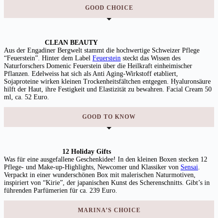
GOOD CHOICE
CLEAN BEAUTY
Aus der Engadiner Bergwelt stammt die hochwertige Schweizer Pflege
“Feuerstein”. Hinter dem Label
Feuerstein
steckt das Wissen des
Naturforschers Domenic Feuerstein über die Heilkraft einheimischer
Pflanzen. Edelweiss hat sich als Anti Aging-Wirkstoff etabliert,
Sojaproteine wirken kleinen Trockenheitsfältchen entgegen. Hyaluronsäure
hilft der Haut, ihre Festigkeit und Elastizität zu bewahren. Facial Cream 50
ml, ca. 52 Euro.
GOOD TO KNOW
12 Holiday Gifts
Was für eine ausgefallene Geschenkidee! In den kleinen Boxen stecken 12
Pflege- und Make-up-Highlights, Newcomer und Klassiker von
Sensai
.
Verpackt in einer wunderschönen Box mit malerischen Naturmotiven,
inspiriert von “Kirie”, der japanischen Kunst des Scherenschnitts. Gibt’s in
führenden Parfümerien für ca. 239 Euro.
MARINA’S CHOICE