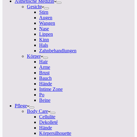
Ästhetische Medizin
Gesicht
Stirn
Augen
Wangen
Nase
Lippen
Kinn
Hals
Zahnbehandlungen
Körper
Hair
Arme
Brust
Bauch
Hände
Intime Zone
Po
Beine
Pflege
Body Care
Cellulite
Dekolleté
Hände
Körpersilhouette