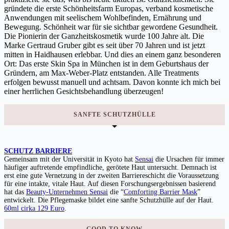
gründete die erste Schönheitsfarm Europas, verband kosmetische
Anwendungen mit seelischem Wohlbefinden, Ernährung und
Bewegung. Schönheit war für sie sichtbar gewordene Gesundheit.
Die Pionierin der Ganzheitskosmetik wurde 100 Jahre alt. Die
Marke Gertraud Gruber gibt es seit über 70 Jahren und ist jetzt
mitten in Haidhausen erlebbar. Und dies an einem ganz besonderen
Ort: Das erste Skin Spa in München ist in dem Geburtshaus der
Gründern, am Max-Weber-Platz entstanden. Alle Treatments
erfolgen bewusst manuell und achtsam. Davon konnte ich mich bei
einer herrlichen Gesichtsbehandlung überzeugen!
SANFTE SCHUTZHÜLLE
SCHUTZ BARRIERE
Gemeinsam mit der Universität in Kyoto hat
Sensai
die Ursachen für immer
häufiger auftretende empfindliche, gerötete Haut untersucht. Demnach ist
erst eine gute Vernetzung in der zweiten Barriereschicht die Voraussetzung
für eine intakte, vitale Haut. Auf diesen Forschungsergebnissen basierend
hat das
Beauty-Unternehmen Sensai
die “
Comforting Barrier Mask
”
entwickelt. Die Pflegemaske bildet eine sanfte Schutzhülle auf der Haut.
60ml cirka 129 Euro
.
GOOD TO KNOW