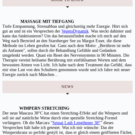
MASSAGE MIT TIEFGANG
Tiefe Entspannung, Stressabbau und gleichzeitig mehr Energie. Hört sich
gut an und ist ein Versprechen der
VegetoDynamik
. Was steckt dahinter und
kann das funktionieren? Um das herauszufinden mache ich mich auf den
Weg nach Bernried an den Starnberger See zu Margot Esser, die diese
Methode ins Leben gerufen hat. Ganz nach dem Motto: „Berühren ist mehr
als Anfassen“, sollen durch die Behandlung Gefühle und Gedanken
umgelenkt werden. Quasi ein Reset des Nervensystems in 90 Minuten. Die
Therapie vereint heilsame Berührung mit einfühlsamen Worten und dem
bewussten Atmen von Licht. Ich habe nach dem Treatment das Gefühl, dass
mir eine Last von den Schultern genommen wurde und ich fahre mit neuer
Energie zurück nach München…
NEWS
WIMPERN STRETCHING
Der neue Mascara 38°C hat einen Stretching-Effekt auf die Wimpern und
soll sie auf natürliche Weise durch eine spezielle Stretching-Formel
verlängern. Ob die Marcara “
Sensai Lash Lengthener 38°
” dieses
Versprechen hält habe ich getestet. Was ich mir wünsche: Das der
Wimpernkranz so perfekt gestylt ist, dass er gleich einem geöffneten Fächer,