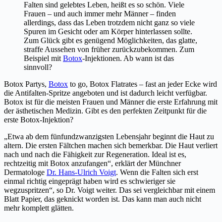
Falten sind gelebtes Leben, heißt es so schön. Viele
Frauen – und auch immer mehr Männer – finden
allerdings, dass das Leben trotzdem nicht ganz so viele
Spuren im Gesicht oder am Körper hinterlassen sollte.
Zum Glück gibt es genügend Möglichkeiten, das glatte,
straffe Aussehen von früher zurückzubekommen. Zum
Beispiel mit
Botox
-Injektionen. Ab wann ist das
sinnvoll?
Botox Partys,
Botox
to go, Botox Flatrates – fast an jeder Ecke wird
die Antifalten-Spritze angeboten und ist dadurch leicht verfügbar.
Botox ist für die meisten Frauen und Männer die erste Erfahrung mit
der ästhetischen Medizin. Gibt es den perfekten Zeitpunkt für die
erste Botox-Injektion?
„Etwa ab dem fünfundzwanzigsten Lebensjahr beginnt die Haut zu
altern. Die ersten Fältchen machen sich bemerkbar. Die Haut verliert
nach und nach die Fähigkeit zur Regeneration. Ideal ist es,
rechtzeitig mit Botox anzufangen“, erklärt der Münchner
Dermatologe
Dr. Hans-Ulrich Voigt
. Wenn die Falten sich erst
einmal richtig eingeprägt haben wird es schwieriger sie
wegzuspritzen“, so Dr. Voigt weiter. Das sei vergleichbar mit einem
Blatt Papier, das geknickt worden ist. Das kann man auch nicht
mehr komplett glätten.