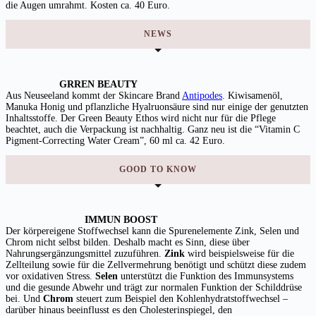
die Augen umrahmt. Kosten ca. 40 Euro.
NEWS
GRREN BEAUTY
Aus Neuseeland kommt der Skincare Brand
Antipodes
. Kiwisamenöl,
Manuka Honig und pflanzliche Hyalruonsäure sind nur einige der genutzten
Inhaltsstoffe. Der Green Beauty Ethos wird nicht nur für die Pflege
beachtet, auch die Verpackung ist nachhaltig. Ganz neu ist die “Vitamin C
Pigment-Correcting Water Cream”, 60 ml ca. 42 Euro.
GOOD TO KNOW
IMMUN BOOST
Der körpereigene Stoffwechsel kann die Spurenelemente Zink, Selen und
Chrom nicht selbst bilden. Deshalb macht es Sinn, diese über
Nahrungsergänzungsmittel zuzuführen.
Zink
wird beispielsweise für die
Zellteilung sowie für die Zellvermehrung benötigt und schützt diese zudem
vor oxidativen Stress.
Selen
unterstützt die Funktion des Immunsystems
und die gesunde Abwehr und trägt zur normalen Funktion der Schilddrüse
bei. Und
Chrom
steuert zum Beispiel den Kohlenhydratstoffwechsel –
darüber hinaus beeinflusst es den Cholesterinspiegel, den