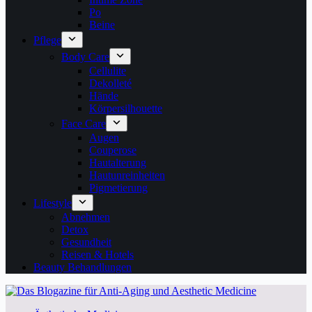
Po
Beine
Pflege
Body Care
Cellulite
Dekolleté
Hände
Körpersilhouette
Face Care
Augen
Couperose
Hautalterung
Hautunreinheiten
Pigmetierung
Lifestyle
Abnehmen
Detox
Gesundheit
Reisen & Hotels
Beauty Behandlungen