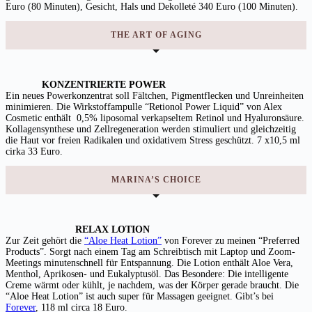
Euro (80 Minuten), Gesicht, Hals und Dekolleté 340 Euro (100 Minuten).
THE ART OF AGING
KONZENTRIERTE POWER
Ein neues Powerkonzentrat soll Fältchen, Pigmentflecken und Unreinheiten
minimieren. Die Wirkstoffampulle “Retionol Power Liquid” von Alex
Cosmetic enthält 0,5% liposomal verkapseltem Retinol und Hyaluronsäure.
Kollagensynthese und Zellregeneration werden stimuliert und gleichzeitig
die Haut vor freien Radikalen und oxidativem Stress geschützt. 7 x10,5 ml
cirka 33 Euro.
MARINA’S CHOICE
RELAX LOTION
Zur Zeit gehört die
“Aloe Heat Lotion”
von Forever zu meinen “Preferred
Products”. Sorgt nach einem Tag am Schreibtisch mit Laptop und Zoom-
Meetings minutenschnell für Entspannung. Die Lotion enthält Aloe Vera,
Menthol, Aprikosen- und Eukalyptusöl. Das Besondere: Die intelligente
Creme wärmt oder kühlt, je nachdem, was der Körper gerade braucht. Die
“Aloe Heat Lotion” ist auch super für Massagen geeignet. Gibt’s bei
Forever
, 118 ml circa 18 Euro.