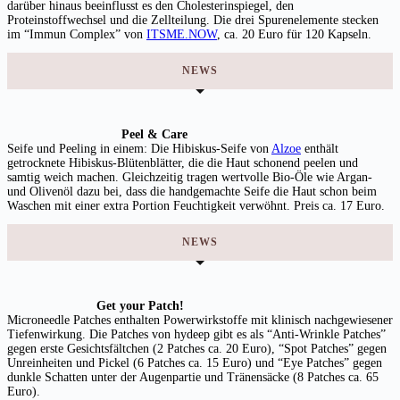
darüber hinaus beeinflusst es den Cholesterinspiegel, den
Proteinstoffwechsel und die Zellteilung. Die drei Spurenelemente stecken
im “Immun Complex” von
ITSME.NOW
, ca. 20 Euro für 120 Kapseln.
NEWS
Peel & Care
Seife und Peeling in einem: Die Hibiskus-Seife von
Alzoe
enthält
getrocknete Hibiskus-Blütenblätter, die die Haut schonend peelen und
samtig weich machen. Gleichzeitig tragen wertvolle Bio-Öle wie Argan-
und Olivenöl dazu bei, dass die handgemachte Seife die Haut schon beim
Waschen mit einer extra Portion Feuchtigkeit verwöhnt. Preis ca. 17 Euro.
NEWS
Get your Patch!
Microneedle Patches enthalten Powerwirkstoffe mit klinisch nachgewiesener
Tiefenwirkung. Die Patches von hydeep gibt es als “Anti-Wrinkle Patches”
gegen erste Gesichtsfältchen (2 Patches ca. 20 Euro), “Spot Patches” gegen
Unreinheiten und Pickel (6 Patches ca. 15 Euro) und “Eye Patches” gegen
dunkle Schatten unter der Augenpartie und Tränensäcke (8 Patches ca. 65
Euro).