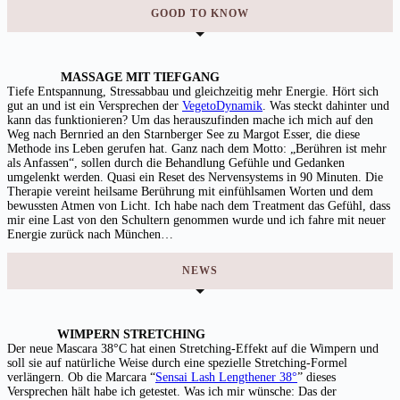
GOOD TO KNOW
MASSAGE MIT TIEFGANG
Tiefe Entspannung, Stressabbau und gleichzeitig mehr Energie. Hört sich
gut an und ist ein Versprechen der
VegetoDynamik
. Was steckt dahinter und
kann das funktionieren? Um das herauszufinden mache ich mich auf den
Weg nach Bernried an den Starnberger See zu Margot Esser, die diese
Methode ins Leben gerufen hat. Ganz nach dem Motto: „Berühren ist mehr
als Anfassen“, sollen durch die Behandlung Gefühle und Gedanken
umgelenkt werden. Quasi ein Reset des Nervensystems in 90 Minuten. Die
Therapie vereint heilsame Berührung mit einfühlsamen Worten und dem
bewussten Atmen von Licht. Ich habe nach dem Treatment das Gefühl, dass
mir eine Last von den Schultern genommen wurde und ich fahre mit neuer
Energie zurück nach München…
NEWS
WIMPERN STRETCHING
Der neue Mascara 38°C hat einen Stretching-Effekt auf die Wimpern und
soll sie auf natürliche Weise durch eine spezielle Stretching-Formel
verlängern. Ob die Marcara “
Sensai Lash Lengthener 38°
” dieses
Versprechen hält habe ich getestet. Was ich mir wünsche: Das der