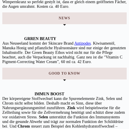
Wimpernkranz so perfekt gestylt ist, dass er gleich einem geöffneten Fächer,
die Augen umrahmt. Kosten ca. 40 Euro.
NEWS
GRREN BEAUTY
Aus Neuseeland kommt der Skincare Brand
Antipodes
. Kiwisamenöl,
Manuka Honig und pflanzliche Hyalruonsäure sind nur einige der genutzten
Inhaltsstoffe. Der Green Beauty Ethos wird nicht nur für die Pflege
beachtet, auch die Verpackung ist nachhaltig. Ganz neu ist die “Vitamin C
Pigment-Correcting Water Cream”, 60 ml ca. 42 Euro.
GOOD TO KNOW
IMMUN BOOST
Der körpereigene Stoffwechsel kann die Spurenelemente Zink, Selen und
Chrom nicht selbst bilden. Deshalb macht es Sinn, diese über
Nahrungsergänzungsmittel zuzuführen.
Zink
wird beispielsweise für die
Zellteilung sowie für die Zellvermehrung benötigt und schützt diese zudem
vor oxidativen Stress.
Selen
unterstützt die Funktion des Immunsystems
und die gesunde Abwehr und trägt zur normalen Funktion der Schilddrüse
bei. Und
Chrom
steuert zum Beispiel den Kohlenhydratstoffwechsel –