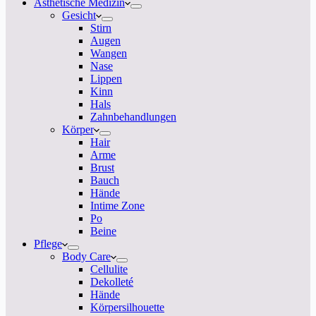
Ästhetische Medizin
Gesicht
Stirn
Augen
Wangen
Nase
Lippen
Kinn
Hals
Zahnbehandlungen
Körper
Hair
Arme
Brust
Bauch
Hände
Intime Zone
Po
Beine
Pflege
Body Care
Cellulite
Dekolleté
Hände
Körpersilhouette