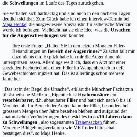
die
Schwellungen
im Laufe des Tages zurückgehen.
Sie verhalten sich hartnäckig und sind auch in den nächsten Tagen
deutlich sichtbar. Zum Glück habe ich einen Interview-Termin bei
Maja Henke
, die ausgewiesene Spezialistin für ästhetische Medizin
werde ich befragen. Vielleicht hat sie eine Idee, was die
Ursachen
für die Augenschwellungen
sein könnten.
Ihre erste Frage: „Hatten Sie in den letzten Monaten Filler-
Behandlungen im
Bereich der Augenrinne
?“ Zuächst fällt mir
dazu nichts ein. Explizit habe ich mir die Augenrinne nie
unterspritzen lassen. Allerdings weiß ich, dass ein Arzt mit einer
speziellen Fächertechnik einen Filler im Wangenbereich in tiefe
Gewebeschichten injiziert hat. Das ist allerdings schon mehrere
Jahre her.
„Das ist in der Regel die Ursache“, erklärt die Münchner Fachärztin
für ästhetische Medizin. „Eigentlich ist
Hyaluronsäure
ein
resorbierbarer
, d.h. abbaubarer
Filler
und baut sich nach 6 bis 18
Monaten ab. Im Bereich der Augen kann der Filler, besonders bei
grösseren Mengen über Jahre bestehen bleiben und aufgrund der
anatomischen Veränderungen des Gesichtes
in ca.10 Jahren dann
zu Schwellungen
, also sogenannten
Tränensäcken
führen.
Moderne Bildgebungsverfahren wie MRT oder Ultraschall
bestätigen dies“, so Maja Henke.