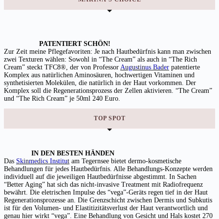
PATENTIERT SCHÖN!
Zur Zeit meine Pflegefavoriten: Je nach Hautbedürfnis kann man zwischen
zwei Texturen wählen: Sowohl in “The Cream” als auch in “The Rich
Cream”
steckt
TFC8®, der von Professor
Augustinus Bader
patentierte
Komplex aus natürlichen Aminosäuren, hochwertigen Vitaminen und
synthetisierten Molekülen, die natürlich in der Haut vorkommen. Der
Komplex soll die Regenerationsprozess der Zellen aktivieren. “The Cream”
und “The Rich Cream” je 50ml 240 Euro.
TOP SPOT
IN DEN BESTEN HÄNDEN
Das
Skinmedics Institut
am Tegernsee bietet dermo-kosmetische
Behandlungen für jedes Hautbedürfnis. Alle Behandlungs-Konzepte werden
individuell auf die jeweiligen Hautbedürfnisse abgestimmt. In Sachen
“Better Aging” hat sich das nicht-invasive Treatment mit Radiofrequenz
bewährt. Die eletrischen Impulse des “vega”-Geräts regen tief in der Haut
Regenerationsprozesse an. Die Grenzschicht zwischen Dermis und Subkutis
ist für den Volumen- und Elastitizitätsverlust der Haut verantwortlich und
genau hier wirkt “vega”. Eine Behandlung von Gesicht und Hals kostet 270