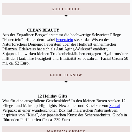
GOOD CHOICE
CLEAN BEAUTY
Aus der Engadiner Bergwelt stammt die hochwertige Schweizer Pflege
“Feuerstein”. Hinter dem Label
Feuerstein
steckt das Wissen des
Naturforschers Domenic Feuerstein über die Heilkraft einheimischer
Pflanzen. Edelweiss hat sich als Anti Aging-Wirkstoff etabliert,
Sojaproteine wirken kleinen Trockenheitsfältchen entgegen. Hyaluronsäure
hilft der Haut, ihre Festigkeit und Elastizität zu bewahren. Facial Cream 50
ml, ca. 52 Euro.
GOOD TO KNOW
12 Holiday Gifts
Was für eine ausgefallene Geschenkidee! In den kleinen Boxen stecken 12
Pflege- und Make-up-Highlights, Newcomer und Klassiker von
Sensai
.
Verpackt in einer wunderschönen Box mit malerischen Naturmotiven,
inspiriert von “Kirie”, der japanischen Kunst des Scherenschnitts. Gibt’s in
führenden Parfümerien für ca. 239 Euro.
MARINA’S CHOICE