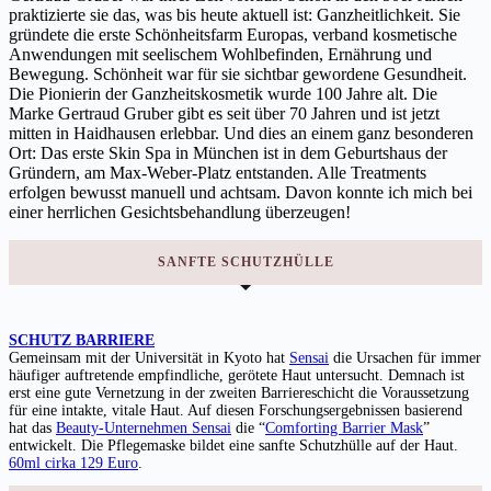
praktizierte sie das, was bis heute aktuell ist: Ganzheitlichkeit. Sie
gründete die erste Schönheitsfarm Europas, verband kosmetische
Anwendungen mit seelischem Wohlbefinden, Ernährung und
Bewegung. Schönheit war für sie sichtbar gewordene Gesundheit.
Die Pionierin der Ganzheitskosmetik wurde 100 Jahre alt. Die
Marke Gertraud Gruber gibt es seit über 70 Jahren und ist jetzt
mitten in Haidhausen erlebbar. Und dies an einem ganz besonderen
Ort: Das erste Skin Spa in München ist in dem Geburtshaus der
Gründern, am Max-Weber-Platz entstanden. Alle Treatments
erfolgen bewusst manuell und achtsam. Davon konnte ich mich bei
einer herrlichen Gesichtsbehandlung überzeugen!
SANFTE SCHUTZHÜLLE
SCHUTZ BARRIERE
Gemeinsam mit der Universität in Kyoto hat
Sensai
die Ursachen für immer
häufiger auftretende empfindliche, gerötete Haut untersucht. Demnach ist
erst eine gute Vernetzung in der zweiten Barriereschicht die Voraussetzung
für eine intakte, vitale Haut. Auf diesen Forschungsergebnissen basierend
hat das
Beauty-Unternehmen Sensai
die “
Comforting Barrier Mask
”
entwickelt. Die Pflegemaske bildet eine sanfte Schutzhülle auf der Haut.
60ml cirka 129 Euro
.