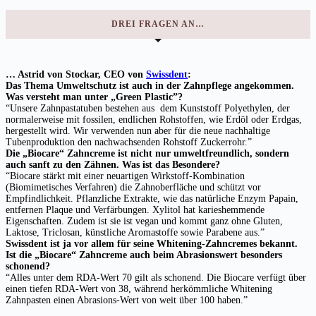
DREI FRAGEN AN…
… Astrid von Stockar, CEO von
Swissdent
:
Das Thema Umweltschutz ist auch in der Zahnpflege angekommen.
Was versteht man unter „Green Plastic”?
“Unsere Zahnpastatuben bestehen aus dem Kunststoff Polyethylen, der
normalerweise mit fossilen, endlichen Rohstoffen, wie Erdöl oder Erdgas,
hergestellt wird. Wir verwenden nun aber für die neue nachhaltige
Tubenproduktion den nachwachsenden Rohstoff Zuckerrohr.”
Die „Biocare“ Zahncreme ist nicht nur umweltfreundlich, sondern
auch sanft zu den Zähnen. Was ist das Besondere?
“Biocare stärkt mit einer neuartigen Wirkstoff-Kombination
(Biomimetisches Verfahren) die Zahnoberfläche und schützt vor
Empfindlichkeit. Pflanzliche Extrakte, wie das natürliche Enzym Papain,
entfernen Plaque und Verfärbungen. Xylitol hat karieshemmende
Eigenschaften. Zudem ist sie ist vegan und kommt ganz ohne Gluten,
Laktose, Triclosan, künstliche Aromastoffe sowie Parabene aus.”
Swissdent ist ja vor allem für seine Whitening-Zahncremes bekannt.
Ist die „Biocare“ Zahncreme auch beim Abrasionswert besonders
schonend?
“Alles unter dem RDA-Wert 70 gilt als schonend. Die Biocare verfügt über
einen tiefen RDA-Wert von 38, während herkömmliche Whitening
Zahnpasten einen Abrasions-Wert von weit über 100 haben.”