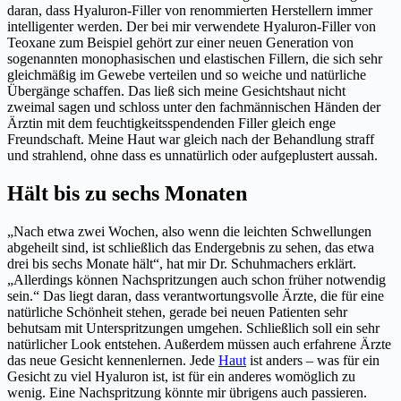
daran, dass Hyaluron-Filler von renommierten Herstellern immer
intelligenter werden. Der bei mir verwendete Hyaluron-Filler von
Teoxane zum Beispiel gehört zur einer neuen Generation von
sogenannten monophasischen und elastischen Fillern, die sich sehr
gleichmäßig im Gewebe verteilen und so weiche und natürliche
Übergänge schaffen. Das ließ sich meine Gesichtshaut nicht
zweimal sagen und schloss unter den fachmännischen Händen der
Ärztin mit dem feuchtigkeitsspendenden Filler gleich enge
Freundschaft. Meine Haut war gleich nach der Behandlung straff
und strahlend, ohne dass es unnatürlich oder aufgeplustert aussah.
Hält bis zu sechs Monaten
„Nach etwa zwei Wochen, also wenn die leichten Schwellungen
abgeheilt sind, ist schließlich das Endergebnis zu sehen, das etwa
drei bis sechs Monate hält“, hat mir Dr. Schuhmachers erklärt.
„Allerdings können Nachspritzungen auch schon früher notwendig
sein.“ Das liegt daran, dass verantwortungsvolle Ärzte, die für eine
natürliche Schönheit stehen, gerade bei neuen Patienten sehr
behutsam mit Unterspritzungen umgehen. Schließlich soll ein sehr
natürlicher Look entstehen. Außerdem müssen auch erfahrene Ärzte
das neue Gesicht kennenlernen. Jede
Haut
ist anders – was für ein
Gesicht zu viel Hyaluron ist, ist für ein anderes womöglich zu
wenig. Eine Nachspritzung könnte mir übrigens auch passieren.