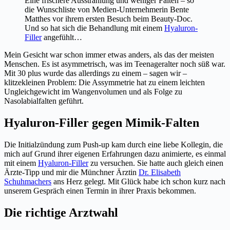
Eine frischere Ausstrahlung und weniger Falten – so
die Wunschliste von Medien-Unternehmerin Bente
Matthes vor ihrem ersten Besuch beim Beauty-Doc.
Und so hat sich die Behandlung mit einem
Hyaluron-
Filler
angefühlt…
Mein Gesicht war schon immer etwas anders, als das der meisten
Menschen. Es ist asymmetrisch, was im Teenageralter noch süß war.
Mit 30 plus wurde das allerdings zu einem – sagen wir –
klitzekleinen Problem: Die Assymmetrie hat zu einem leichten
Ungleichgewicht im Wangenvolumen und als Folge zu
Nasolabialfalten geführt.
Hyaluron-Filler gegen Mimik-Falten
Die Initialzündung zum Push-up kam durch eine liebe Kollegin, die
mich auf Grund ihrer eigenen Erfahrungen dazu animierte, es einmal
mit einem
Hyaluron-Filler
zu versuchen. Sie hatte auch gleich einen
Ärzte-Tipp und mir die Münchner Ärztin
Dr. Elisabeth
Schuhmachers
ans Herz gelegt. Mit Glück habe ich schon kurz nach
unserem Gespräch einen Termin in ihrer Praxis bekommen.
Die richtige Arztwahl