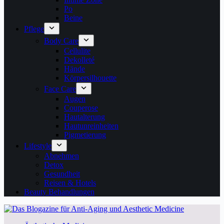
Po
Beine
Pflege
Body Care
Cellulite
Dekolleté
Hände
Körpersilhouette
Face Care
Augen
Couperose
Hautalterung
Hautunreinheiten
Pigmetierung
Lifestyle
Abnehmen
Detox
Gesundheit
Reisen & Hotels
Beauty Behandlungen