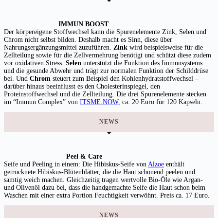
IMMUN BOOST
Der körpereigene Stoffwechsel kann die Spurenelemente Zink, Selen und
Chrom nicht selbst bilden. Deshalb macht es Sinn, diese über
Nahrungsergänzungsmittel zuzuführen.
Zink
wird beispielsweise für die
Zellteilung sowie für die Zellvermehrung benötigt und schützt diese zudem
vor oxidativen Stress.
Selen
unterstützt die Funktion des Immunsystems
und die gesunde Abwehr und trägt zur normalen Funktion der Schilddrüse
bei. Und
Chrom
steuert zum Beispiel den Kohlenhydratstoffwechsel –
darüber hinaus beeinflusst es den Cholesterinspiegel, den
Proteinstoffwechsel und die Zellteilung. Die drei Spurenelemente stecken
im “Immun Complex” von
ITSME.NOW
, ca. 20 Euro für 120 Kapseln.
NEWS
Peel & Care
Seife und Peeling in einem: Die Hibiskus-Seife von
Alzoe
enthält
getrocknete Hibiskus-Blütenblätter, die die Haut schonend peelen und
samtig weich machen. Gleichzeitig tragen wertvolle Bio-Öle wie Argan-
und Olivenöl dazu bei, dass die handgemachte Seife die Haut schon beim
Waschen mit einer extra Portion Feuchtigkeit verwöhnt. Preis ca. 17 Euro.
NEWS