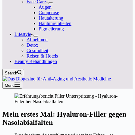
Face Care
Augen
Couperose
Hautalterung
Hautunreinheiten
Pigmetierung
Lifestyle
Abnehmen
Detox
Gesundheit
Reisen & Hotels
Beauty Behandlungen
Search
Menu
Mein erstes Mal: Hyaluron-Filler gegen
Nasolabialfalten