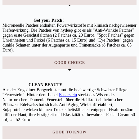
Get your Patch!
Microneedle Patches enthalten Powerwirkstoffe mit klinisch nachgewiesener
Tiefenwirkung. Die Patches von hydeep gibt es als “Anti-Wrinkle Patches”
gegen erste Gesichtsfältchen (2 Patches ca. 20 Euro), “Spot Patches” gegen
Unreinheiten und Pickel (6 Patches ca. 15 Euro) und “Eye Patches” gegen
dunkle Schatten unter der Augenpartie und Tränensäcke (8 Patches ca. 65
Euro).
GOOD CHOICE
CLEAN BEAUTY
Aus der Engadiner Bergwelt stammt die hochwertige Schweizer Pflege
“Feuerstein”. Hinter dem Label
Feuerstein
steckt das Wissen des
Naturforschers Domenic Feuerstein über die Heilkraft einheimischer
Pflanzen. Edelweiss hat sich als Anti Aging-Wirkstoff etabliert,
Sojaproteine wirken kleinen Trockenheitsfältchen entgegen. Hyaluronsäure
hilft der Haut, ihre Festigkeit und Elastizität zu bewahren. Facial Cream 50
ml, ca. 52 Euro.
GOOD TO KNOW