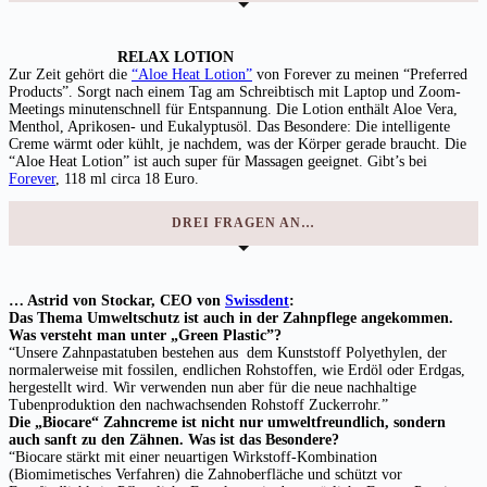
RELAX LOTION
Zur Zeit gehört die
“Aloe Heat Lotion”
von Forever zu meinen “Preferred
Products”. Sorgt nach einem Tag am Schreibtisch mit Laptop und Zoom-
Meetings minutenschnell für Entspannung. Die Lotion enthält Aloe Vera,
Menthol, Aprikosen- und Eukalyptusöl. Das Besondere: Die intelligente
Creme wärmt oder kühlt, je nachdem, was der Körper gerade braucht. Die
“Aloe Heat Lotion” ist auch super für Massagen geeignet. Gibt’s bei
Forever
, 118 ml circa 18 Euro.
DREI FRAGEN AN…
… Astrid von Stockar, CEO von
Swissdent
:
Das Thema Umweltschutz ist auch in der Zahnpflege angekommen.
Was versteht man unter „Green Plastic”?
“Unsere Zahnpastatuben bestehen aus dem Kunststoff Polyethylen, der
normalerweise mit fossilen, endlichen Rohstoffen, wie Erdöl oder Erdgas,
hergestellt wird. Wir verwenden nun aber für die neue nachhaltige
Tubenproduktion den nachwachsenden Rohstoff Zuckerrohr.”
Die „Biocare“ Zahncreme ist nicht nur umweltfreundlich, sondern
auch sanft zu den Zähnen. Was ist das Besondere?
“Biocare stärkt mit einer neuartigen Wirkstoff-Kombination
(Biomimetisches Verfahren) die Zahnoberfläche und schützt vor