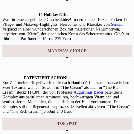
12 Holiday Gifts
Was für eine ausgefallene Geschenkidee! In den kleinen Boxen stecken 12
Pflege- und Make-up-Highlights, Newcomer und Klassiker von
Sensai
.
Verpackt in einer wunderschönen Box mit malerischen Naturmotiven,
inspiriert von “Kirie”, der japanischen Kunst des Scherenschnitts. Gibt’s in
führenden Parfümerien für ca. 239 Euro.
MARINA’S CHOICE
PATENTIERT SCHÖN!
Zur Zeit meine Pflegefavoriten: Je nach Hautbedürfnis kann man zwischen
zwei Texturen wählen: Sowohl in “The Cream” als auch in “The Rich
Cream”
steckt
TFC8®, der von Professor
Augustinus Bader
patentierte
Komplex aus natürlichen Aminosäuren, hochwertigen Vitaminen und
synthetisierten Molekülen, die natürlich in der Haut vorkommen. Der
Komplex soll die Regenerationsprozess der Zellen aktivieren. “The Cream”
und “The Rich Cream” je 50ml 240 Euro.
TOP SPOT