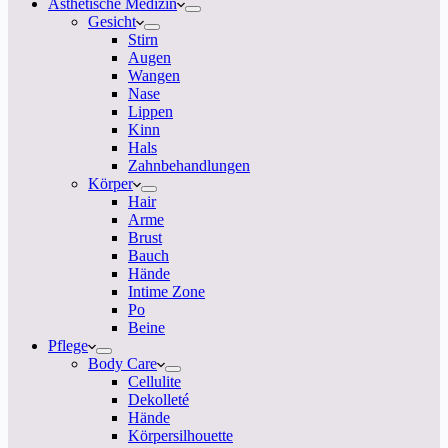
Ästhetische Medizin
Gesicht
Stirn
Augen
Wangen
Nase
Lippen
Kinn
Hals
Zahnbehandlungen
Körper
Hair
Arme
Brust
Bauch
Hände
Intime Zone
Po
Beine
Pflege
Body Care
Cellulite
Dekolleté
Hände
Körpersilhouette