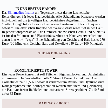
IN DEN BESTEN HÄNDEN
Das
Skinmedics Institut
am Tegernsee bietet dermo-kosmetische
Behandlungen für jedes Hautbedürfnis. Alle Behandlungs-Konzepte werden
individuell auf die jeweiligen Hautbedürfnisse abgestimmt. In Sachen
“Better Aging” hat sich das nicht-invasive Treatment mit Radiofrequenz
bewährt. Die eletrischen Impulse des “vega”-Geräts regen tief in der Haut
Regenerationsprozesse an. Die Grenzschicht zwischen Dermis und Subkutis
ist für den Volumen- und Elastitizitätsverlust der Haut verantwortlich und
genau hier wirkt “vega”. Eine Behandlung von Gesicht und Hals kostet 270
Euro (80 Minuten), Gesicht, Hals und Dekolleté 340 Euro (100 Minuten).
THE ART OF AGING
KONZENTRIERTE POWER
Ein neues Powerkonzentrat soll Fältchen, Pigmentflecken und Unreinheiten
minimieren. Die Wirkstoffampulle “Retionol Power Liquid” von Alex
Cosmetic enthält 0,5% liposomal verkapseltem Retinol und Hyaluronsäure.
Kollagensynthese und Zellregeneration werden stimuliert und gleichzeitig
die Haut vor freien Radikalen und oxidativem Stress geschützt. 7 x10,5 ml
cirka 33 Euro.
MARINA’S CHOICE