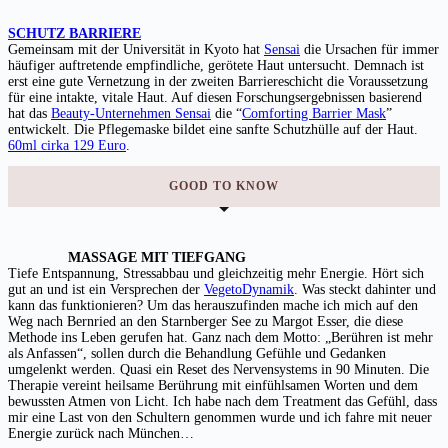
SCHUTZ BARRIERE
Gemeinsam mit der Universität in Kyoto hat
Sensai
die Ursachen für immer
häufiger auftretende empfindliche, gerötete Haut untersucht. Demnach ist
erst eine gute Vernetzung in der zweiten Barriereschicht die Voraussetzung
für eine intakte, vitale Haut. Auf diesen Forschungsergebnissen basierend
hat das
Beauty-Unternehmen Sensai
die “
Comforting Barrier Mask
”
entwickelt. Die Pflegemaske bildet eine sanfte Schutzhülle auf der Haut.
60ml cirka 129 Euro
.
GOOD TO KNOW
MASSAGE MIT TIEFGANG
Tiefe Entspannung, Stressabbau und gleichzeitig mehr Energie. Hört sich
gut an und ist ein Versprechen der
VegetoDynamik
. Was steckt dahinter und
kann das funktionieren? Um das herauszufinden mache ich mich auf den
Weg nach Bernried an den Starnberger See zu Margot Esser, die diese
Methode ins Leben gerufen hat. Ganz nach dem Motto: „Berühren ist mehr
als Anfassen“, sollen durch die Behandlung Gefühle und Gedanken
umgelenkt werden. Quasi ein Reset des Nervensystems in 90 Minuten. Die
Therapie vereint heilsame Berührung mit einfühlsamen Worten und dem
bewussten Atmen von Licht. Ich habe nach dem Treatment das Gefühl, dass
mir eine Last von den Schultern genommen wurde und ich fahre mit neuer
Energie zurück nach München…